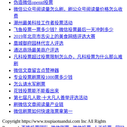
伪造微信openid投票
微信公众号阅读量怎么刷，刷公众号阅读量价格怎么收
费
潮州最美科技工作者投票活动
飞鱼投票一票多少钱？微信投票最后一天冲刺多少
2019年北京市舌尖上的美食网络评选大赛
凰城御府园林代言人评选
通达商场最美商户评选
凡科投票超过投票限制怎么办，凡科投票为什么那么难
刷
微信文章留言点赞神器
专业投票刷票投1000票多少钱
怎么请水军刷票
花钱投票能不能看出来
第七届凡人歌·十大凡人善举评选活动
刷微信文章阅读量产业链
微信刷票如何快速涨票拿第一
Copyright https://www.toupiaotuandui.com Inc All Rights