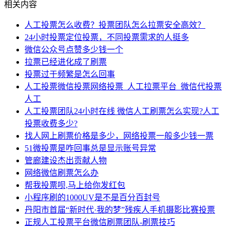
相关内容
人工投票怎么收费？投票团队怎么拉票安全高效？
24小时投票定位投票，不同投票需求的人挺多
微信公众号点赞多少钱一个
拉票已经进化成了刷票
投票过于频繁是怎么回事
人工投票微信投票网络投票_人工拉票平台_微信代投票
人工
人工投票团队24小时在线 微信人工刷票怎么实现?人工
投票收费多少?
找人网上刷票价格是多少，网络投票一般多少钱一票
51微投票是咋回事总是显示账号异常
管廊建设杰出贡献人物
网络微信刷票怎么办
帮我投票呗,马上给你发红包
小程序刷的1000UV是不是百分百封号
丹阳市首届“新时代·我的梦”残疾人手机摄影比赛投票
正规人工投票平台微信刷票团队-刷票技巧