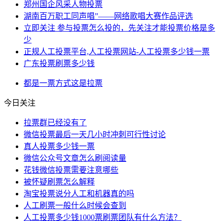
郑州国企风采人物投票
湖南百万职工同声唱”——网络歌唱大赛作品评选
立即关注 参与投票怎么投的，先关注才能投票价格是多
少
正规人工投票平台,人工投票网站-人工投票多少钱一票
广东投票刷票多少钱
都是
一票
方式
这是
拉票
今日关注
拉票群已经没有了
微信投票最后一天几小时冲刺可行性讨论
真人投票多少钱一票
微信公众号文章怎么刷阅读量
花钱微信投票需要注意哪些
被怀疑刷票怎么解释
淘宝投票说分人工和机器真的吗
人工刷票一般什么时候会查到
人工投票多少钱1000票刷票团队有什么方法？