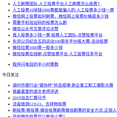
人工刷票团队-人工投票平台人工刷票怎么收费？
人工投票10块钱1000票都是骗人的-人工投票多少钱一票
微信网上投票如何刷票，微信网上投票价格是多少钱
需要手机验证码的投票怎么刷
微信公众号文章评论点赞
真人投票多少钱一票,投票人工团队-点赞投票平台
东郊公司纪念五四运动100周年手抄报大赛-活动投票
微信拉票1000票一般多少钱
微信投票在线刷 点赞投票平台 人工投票任务平台
程序
闪电
目的
半小时
票数
今日关注
湖州市银行业“银协杯”抗击疫情 助企复工职工摄影大赛
我最喜爱的语文老师评选
2019当吉仁赛马节
泾县旅游LOGO、吉祥物投票
刷投票-帮投票-微信投票刷票微信刷票的安全方式-正规
目前微信投票可以刷多少票？