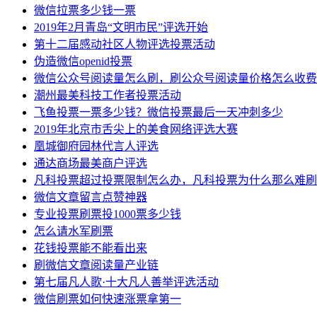
微信拉票多少钱一票
2019年2月青岛“文明市民”评选开始
第十二届感动社区人物评选投票活动
伪造微信openid投票
微信公众号阅读量怎么刷，刷公众号阅读量价格怎么收费
潮州最美科技工作者投票活动
飞鱼投票一票多少钱？微信投票最后一天冲刺多少
2019年北京市舌尖上的美食网络评选大赛
凰城御府园林代言人评选
通达商场最美商户评选
凡科投票超过投票限制怎么办，凡科投票为什么那么难刷
微信文章留言点赞神器
专业投票刷票投1000票多少钱
怎么请水军刷票
花钱投票能不能看出来
刷微信文章阅读量产业链
第七届凡人歌·十大凡人善举评选活动
微信刷票如何快速涨票拿第一