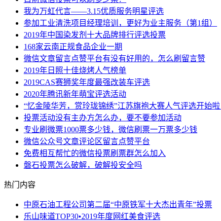
我为万虹代言——3.15优质服务明星评选
参加工业清洗项目经理培训，更好为业主服务（第1组）
2019年中国染发剂十大品牌排行评选投票
168家云南正规食品企业一期
微信文章留言点赞平台有没有好用的，怎么刷留言赞
2019年日照十佳烧烤人气榜单
2019CAS赛狮奖年度最强改装车评选
2020年腾讯新年萌宝评选活动
“忆金陵华芳，赏玲珑锦绣”江苏旗袍大赛人气评选开始啦
投票活动没有主办方怎么办，要不要参加活动
专业刷微票1000票多少钱，微信刷票一万票多少钱
微信公众号文章评论区留言点赞平台
免费相互帮忙的微信投票刷票群怎么加入
磐石投票怎么破解，破解投安全吗
热门内容
中原石油工程公司第二届“中原铁军十大杰出青年”投票
乐山味道TOP30•2019年度网红美食评选