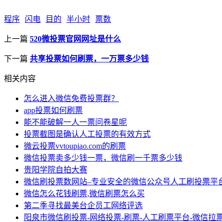
程序
闪电
目的
半小时
票数
上一篇
520微投票官网网址是什么
下一篇
共享投票如何刷票，一万票多少钱
相关内容
怎么进入微信免费投票群？
app投票如何刷票
能不能破解一人一票问卷星呢
投票截图是确认人工投票的有效方式
微云投票vvtoupiao.com的刷票
微信投票卖多少钱一票，微信刷一千票多少钱
贵阳学院自拍大赛
微信刷投票数网站–专业安全的微信公众号人工刷投票平
微信怎么花钱刷票,微信刷票怎么买
第二季寻找最美台企员工网络评选
阳泉市微信刷投票-网络投票-刷票-人工刷票平台-微信拉