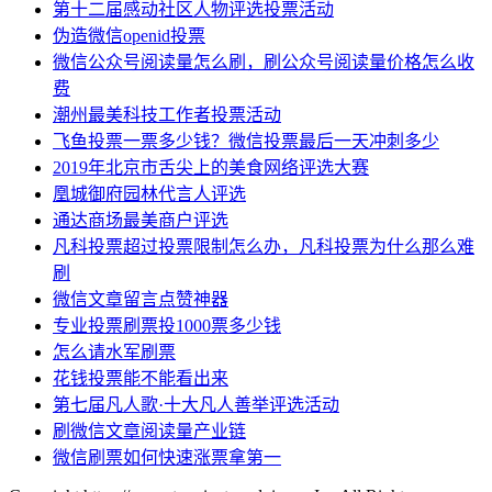
第十二届感动社区人物评选投票活动
伪造微信openid投票
微信公众号阅读量怎么刷，刷公众号阅读量价格怎么收
费
潮州最美科技工作者投票活动
飞鱼投票一票多少钱？微信投票最后一天冲刺多少
2019年北京市舌尖上的美食网络评选大赛
凰城御府园林代言人评选
通达商场最美商户评选
凡科投票超过投票限制怎么办，凡科投票为什么那么难
刷
微信文章留言点赞神器
专业投票刷票投1000票多少钱
怎么请水军刷票
花钱投票能不能看出来
第七届凡人歌·十大凡人善举评选活动
刷微信文章阅读量产业链
微信刷票如何快速涨票拿第一