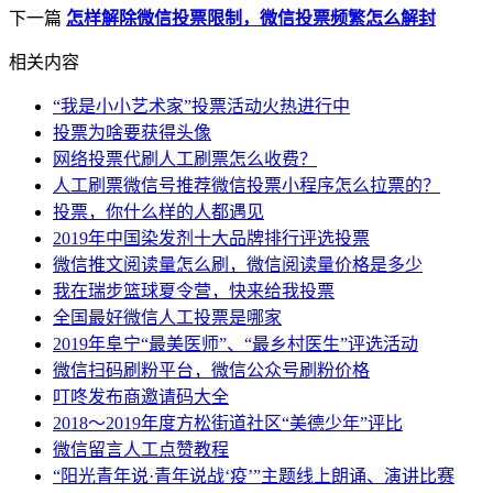
下一篇
怎样解除微信投票限制，微信投票频繁怎么解封
相关内容
“我是小小艺术家”投票活动火热进行中
投票为啥要获得头像
网络投票代刷人工刷票怎么收费？
人工刷票微信号推荐微信投票小程序怎么拉票的？
投票，你什么样的人都遇见
2019年中国染发剂十大品牌排行评选投票
微信推文阅读量怎么刷，微信阅读量价格是多少
我在瑞步篮球夏令营，快来给我投票
全国最好微信人工投票是哪家
2019年阜宁“最美医师”、“最乡村医生”评选活动
微信扫码刷粉平台，微信公众号刷粉价格
叮咚发布商邀请码大全
2018～2019年度方松街道社区“美德少年”评比
微信留言人工点赞教程
“阳光青年说·青年说战‘疫’”主题线上朗诵、演讲比赛