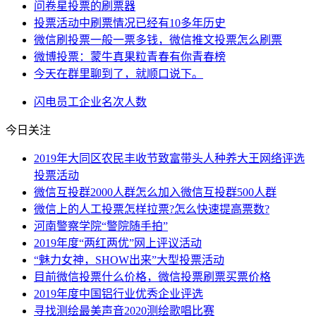
问卷星投票的刷票器
投票活动中刷票情况已经有10多年历史
微信刷投票一般一票多钱，微信推文投票怎么刷票
微博投票：蒙牛真果粒青春有你青春榜
今天在群里聊到了，就顺口说下。
闪电
员工
企业
名次
人数
今日关注
2019年大同区农民丰收节致富带头人种养大王网络评选
投票活动
微信互投群2000人群怎么加入微信互投群500人群
微信上的人工投票怎样拉票?怎么快速提高票数?
河南警察学院“警院随手拍”
2019年度“两红两优”网上评议活动
“魅力女神，SHOW出来”大型投票活动
目前微信投票什么价格，微信投票刷票买票价格
2019年度中国铝行业优秀企业评选
寻找测绘最美声音2020测绘歌唱比赛