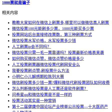
1000票就是骗子
相关内容
教教大家如何在微信上刷票多,哪里可以做微信真人刷票
微信投票100元能刷多少票，1000元能买多少票
投票网站后台直接修改票数，第三种刷票方式
微信投票水军价格，水军投票多少钱
人工刷票ip会不同吗？
微信投票只需一毛一票靠谱吗？投票最新价格表来袭
如何购买微信点赞，微信点赞价格是多少
人工投票刷票器微信投票代刷网安全么
我要投票刷点赞-刷投票什么方法
小明仁小儿解感颗粒陈列大赛
微信刷投票多少钱一票?爆料微信代刷投票团队如何收费
怎么判断微信投票是人工票还是软件刷票？
问卷星qq和微信投票是不是一样的
投票活动其实是一种营销
第十二届健康中国论坛产业榜单公示投票—十大医药产