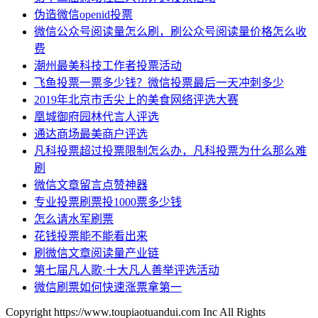
伪造微信openid投票
微信公众号阅读量怎么刷，刷公众号阅读量价格怎么收
费
潮州最美科技工作者投票活动
飞鱼投票一票多少钱？微信投票最后一天冲刺多少
2019年北京市舌尖上的美食网络评选大赛
凰城御府园林代言人评选
通达商场最美商户评选
凡科投票超过投票限制怎么办，凡科投票为什么那么难
刷
微信文章留言点赞神器
专业投票刷票投1000票多少钱
怎么请水军刷票
花钱投票能不能看出来
刷微信文章阅读量产业链
第七届凡人歌·十大凡人善举评选活动
微信刷票如何快速涨票拿第一
Copyright https://www.toupiaotuandui.com Inc All Rights