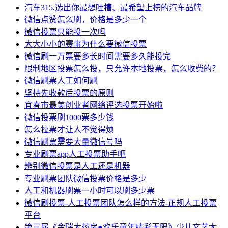
汽车315,选出你最想吐槽、最希望上榜的汽车品牌
微信点赞怎么刷，价格是多少一个
微信投票只能投一次吗
大大小小的赛事为什么要微信投票
微信刷一万票要多长时间需要多久能投完
限制地区投票怎么投，只允许本地投票，怎么收费的？
微信刷票人工如何刷
坚持先收款后投票的原则
宜春市最美创业者网络评选投票开始啦
微信投票刷1000票多少钱
怎么拉票才让人不觉得烦
微信刷票需要大量微信号吗
专业刷票app人工投票助手吧
辨别微信投票是人工还是机器
专业刷票团队微信投票价格是多少
人工和机器刷票一小时可以刷多少票
微信刷投票-人工投票团队怎么样的方法-正规人工投票
平台
第三届《金瑞大药房●欢乐童年精彩无限》少儿文艺大