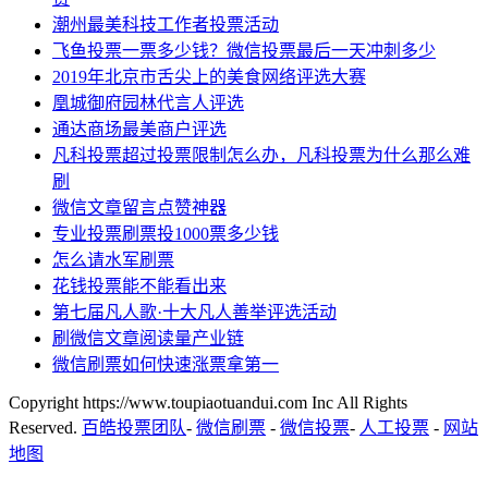
潮州最美科技工作者投票活动
飞鱼投票一票多少钱？微信投票最后一天冲刺多少
2019年北京市舌尖上的美食网络评选大赛
凰城御府园林代言人评选
通达商场最美商户评选
凡科投票超过投票限制怎么办，凡科投票为什么那么难
刷
微信文章留言点赞神器
专业投票刷票投1000票多少钱
怎么请水军刷票
花钱投票能不能看出来
第七届凡人歌·十大凡人善举评选活动
刷微信文章阅读量产业链
微信刷票如何快速涨票拿第一
Copyright https://www.toupiaotuandui.com Inc All Rights
Reserved.
百皓投票团队
-
微信刷票
-
微信投票
-
人工投票
-
网站
地图