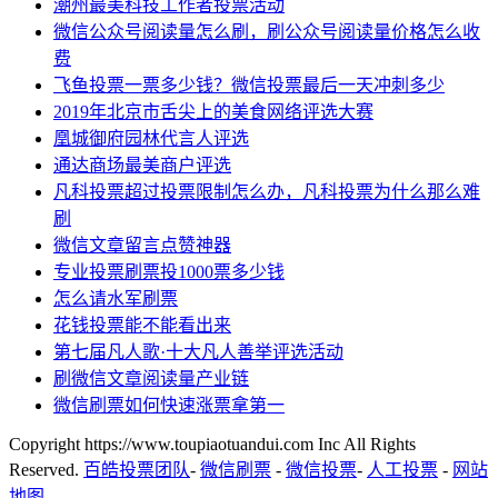
潮州最美科技工作者投票活动
微信公众号阅读量怎么刷，刷公众号阅读量价格怎么收
费
飞鱼投票一票多少钱？微信投票最后一天冲刺多少
2019年北京市舌尖上的美食网络评选大赛
凰城御府园林代言人评选
通达商场最美商户评选
凡科投票超过投票限制怎么办，凡科投票为什么那么难
刷
微信文章留言点赞神器
专业投票刷票投1000票多少钱
怎么请水军刷票
花钱投票能不能看出来
第七届凡人歌·十大凡人善举评选活动
刷微信文章阅读量产业链
微信刷票如何快速涨票拿第一
Copyright https://www.toupiaotuandui.com Inc All Rights
Reserved.
百皓投票团队
-
微信刷票
-
微信投票
-
人工投票
-
网站
地图