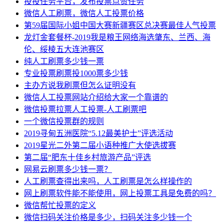
投投任务平台，发布投票点赞任务
微信人工刷票，微信人工投票价格
第59届国际小姐中国大赛新疆赛区总决赛最佳人气投票
龙灯金套餐杯-2019我是粮王网络海选肇东、兰西、海
伦、绥棱五大连池赛区
纯人工刷票多少钱一票
专业投票刷票投1000票多少钱
主办方说我刷票但怎么证明没有
微信人工投票网站介绍给大家一个靠谱的
微信投票拉票人工投票-人工刷票吧
一个微信投票群的规则
2019寻甸五洲医院“5.12最美护士”评选活动
2019星光二外第二届小语种推广大使选拔赛
第二届“肥东十佳乡村旅游产品”评选
网易云刷票多少钱一票？
人工刷票查得出来吗，人工刷票是怎么样操作的
网上刷票软件能不能使用，网上投票工具是免费的吗？
微信帮忙投票的定义
微信扫码关注价格是多少，扫码关注多少钱一个