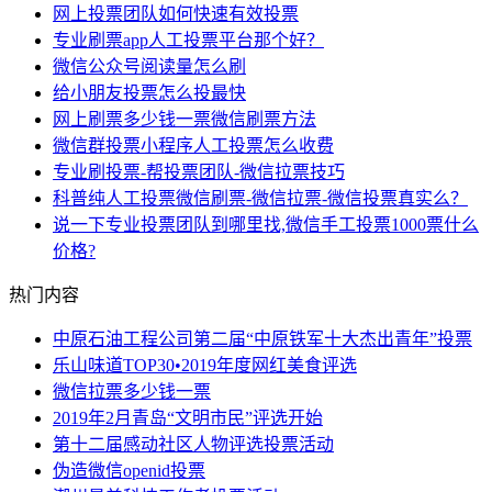
网上投票团队如何快速有效投票
专业刷票app人工投票平台那个好？
微信公众号阅读量怎么刷
给小朋友投票怎么投最快
网上刷票多少钱一票微信刷票方法
微信群投票小程序人工投票怎么收费
专业刷投票-帮投票团队-微信拉票技巧
科普纯人工投票微信刷票-微信拉票-微信投票真实么？
说一下专业投票团队到哪里找,微信手工投票1000票什么
价格?
热门内容
中原石油工程公司第二届“中原铁军十大杰出青年”投票
乐山味道TOP30•2019年度网红美食评选
微信拉票多少钱一票
2019年2月青岛“文明市民”评选开始
第十二届感动社区人物评选投票活动
伪造微信openid投票