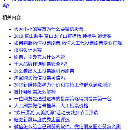
吗？
相关内容
大大小小的赛事为什么要微信投票
2019 京山助手 京山太子山狩猎场 神枪手.邀请赛
如何判断微信投票刷票,微信人工代投票刷票专业正规
汉服设计大赛
刷票，主办方为什么不管
十大品牌评选刷票安全吗？
怎么看出人工投票跟机器刷票
淘宝购买微信投票可信吗
2019新媒体影响力评价和扶持工作群众满意测评
被怀疑刷票怎么解释
一位网友是通过这样的投票策略得到投票第一名
人工刷票微信号推荐，人工投票价格
"欢乐潇湘.大美湘潭"活动长城乡节目评选
皓庭新风年度优秀店面评选
微信怎么给自己刷赞的软件，微信朋友圈点赞怎么刷