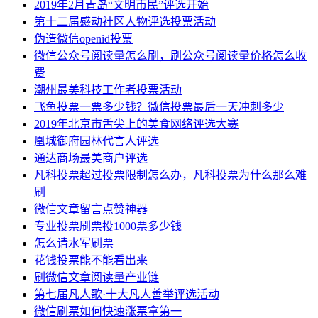
2019年2月青岛“文明市民”评选开始
第十二届感动社区人物评选投票活动
伪造微信openid投票
微信公众号阅读量怎么刷，刷公众号阅读量价格怎么收
费
潮州最美科技工作者投票活动
飞鱼投票一票多少钱？微信投票最后一天冲刺多少
2019年北京市舌尖上的美食网络评选大赛
凰城御府园林代言人评选
通达商场最美商户评选
凡科投票超过投票限制怎么办，凡科投票为什么那么难
刷
微信文章留言点赞神器
专业投票刷票投1000票多少钱
怎么请水军刷票
花钱投票能不能看出来
刷微信文章阅读量产业链
第七届凡人歌·十大凡人善举评选活动
微信刷票如何快速涨票拿第一