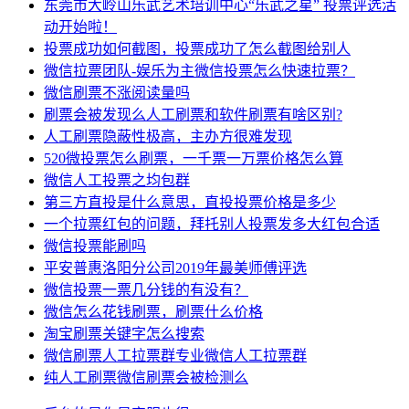
东莞市大岭山乐武艺术培训中心“乐武之星” 投票评选活
动开始啦！
投票成功如何截图，投票成功了怎么截图给别人
微信拉票团队-娱乐为主微信投票怎么快速拉票？
微信刷票不涨阅读量吗
刷票会被发现么人工刷票和软件刷票有啥区别?
人工刷票隐蔽性极高，主办方很难发现
520微投票怎么刷票，一千票一万票价格怎么算
微信人工投票之均包群
第三方直投是什么意思，直投投票价格是多少
一个拉票红包的问题，拜托别人投票发多大红包合适
微信投票能刷吗
平安普惠洛阳分公司2019年最美师傅评选
微信投票一票几分钱的有没有？
微信怎么花钱刷票，刷票什么价格
淘宝刷票关键字怎么搜索
微信刷票人工拉票群专业微信人工拉票群
纯人工刷票微信刷票会被检测么