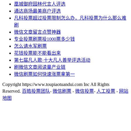
凰城御府园林代言人评选
通达商场最美商户评选
凡科投票超过投票限制怎么办，凡科投票为什么那么难
刷
微信文章留言点赞神器
专业投票刷票投1000票多少钱
怎么请水军刷票
花钱投票能不能看出来
第七届凡人歌·十大凡人善举评选活动
刷微信文章阅读量产业链
微信刷票如何快速涨票拿第一
Copyright https://www.toupiaotuandui.com Inc All Rights
Reserved.
百皓投票团队
-
微信刷票
-
微信投票
-
人工投票
-
网站
地图