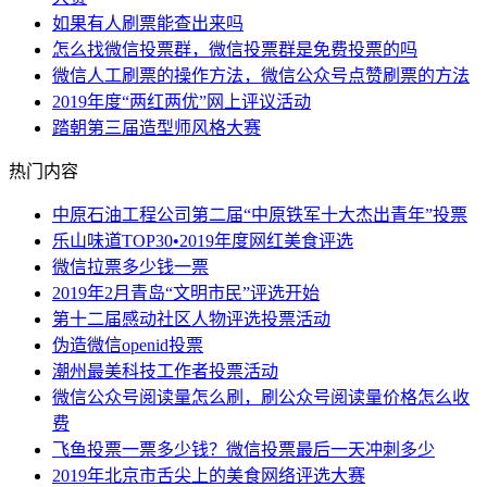
如果有人刷票能查出来吗
怎么找微信投票群，微信投票群是免费投票的吗
微信人工刷票的操作方法，微信公众号点赞刷票的方法
2019年度“两红两优”网上评议活动
踏朝第三届造型师风格大赛
热门内容
中原石油工程公司第二届“中原铁军十大杰出青年”投票
乐山味道TOP30•2019年度网红美食评选
微信拉票多少钱一票
2019年2月青岛“文明市民”评选开始
第十二届感动社区人物评选投票活动
伪造微信openid投票
潮州最美科技工作者投票活动
微信公众号阅读量怎么刷，刷公众号阅读量价格怎么收
费
飞鱼投票一票多少钱？微信投票最后一天冲刺多少
2019年北京市舌尖上的美食网络评选大赛