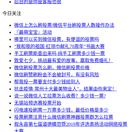
后台
的是
你是
客服
也很
今日关注
微信上怎么刷投票/微信平台刷投票人数操作办法
『最萌宝宝』活动
哪里可以买到微信投票，有便谊的投票吗
“我和我的祖国·红领巾献礼70周年”书画大赛
手工刷票能查出来吗,纯手工刷票多少钱一票
致爱七夕，挑战最有爱的故事，赢取免费婚礼！
微信刷投票怎么刷，微信刷投票价格
微信刷赞刷粉会不会被封号，有没有风险
帮我投一票要支付多少钱给别人
抗击疫情·常州十大最美物业人”，结果由你来定！
说一说微信人工拉票怎么收费？多少钱一票?
无锡站预选赛投票开始
闪电速投刷票一万票多少钱，最低价格是多少
投票刷票注意什么微信刷票神器投票群怎么拉票
叙永县第七届道德模范暨2019年评选表扬活动网络投票
大赛