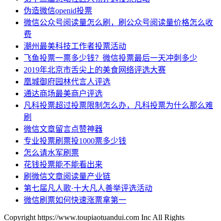
伪造微信openid投票
微信公众号阅读量怎么刷，刷公众号阅读量价格怎么收
费
潮州最美科技工作者投票活动
飞鱼投票一票多少钱？微信投票最后一天冲刺多少
2019年北京市舌尖上的美食网络评选大赛
凰城御府园林代言人评选
通达商场最美商户评选
凡科投票超过投票限制怎么办，凡科投票为什么那么难
刷
微信文章留言点赞神器
专业投票刷票投1000票多少钱
怎么请水军刷票
花钱投票能不能看出来
刷微信文章阅读量产业链
第七届凡人歌·十大凡人善举评选活动
微信刷票如何快速涨票拿第一
Copyright https://www.toupiaotuandui.com Inc All Rights