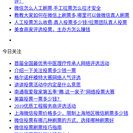
评！
微信怎么人工刷票,手工拉票怎么拉才安全
教教大家如何在微信上刷票多,哪里可以做微信真人刷票
人工投票怎么收费-真人投票多少钱?拉票团队真人投票
美食商家评选投票，主办方怎么赚钱
今日关注
首届全国最优秀中医理疗传承人网络评选活动
介绍一下关注投票多少钱一票
格尔诺杯模特大赛网络人气评选
讲讲投票活动中内定是什么意思
南通我爱我家第五季"瞧,这一家子"网络投票大赛
美篇投票一票多少钱？
2019优质工程服务商评选活动
上海微信投票价格多少，限制上海地区微信刷票多少钱
微信投票有哪几种刷票的方式，选择哪种刷票好
微信投票刷票技巧指南