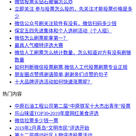
微信投票买钻石被骗怎么办
立即关注 参与投票怎么投的，先关注才能投票价格是多
少
微信公众号刷关注软件有没有，微信扫码多少钱
保定五四先进集体和个人选树活动（个人组）
微信怎么刷票能拿第一？
最具人气模特评选大赛
微信人工刷票怎么统计数量，怎么知道对方有没有刷够
数量
如何判断微信投票刷票,微信人工代投票刷票专业正规
朋友圈点赞感谢语简单,谢谢亲们点赞的句子
十大品牌评选活动如何快速涨票呢？
热门内容
中原石油工程公司第二届“中原铁军十大杰出青年”投票
乐山味道TOP30•2019年度网红美食评选
微信拉票多少钱一票
2019年2月青岛“文明市民”评选开始
第十二届感动社区人物评选投票活动