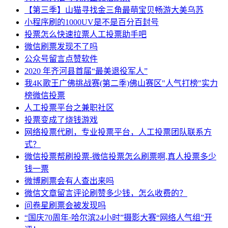
【第三季】山猫寻找金三角最萌宝贝畅游大美乌苏
小程序刷的1000UV是不是百分百封号
投票怎么快速拉票人工投票助手吧
微信刷票发现不了吗
公众号留言点赞软件
2020 年齐河县首届“最美退役军人”
我4K歌王广佛挑战赛(第二季)佛山赛区"人气打榜"实力
榜微信投票
人工投票平台之兼职社区
投票变成了烧钱游戏
网络投票代刷，专业投票平台，人工投票团队联系方
式？
微信投票帮刷投票-微信投票怎么刷票啊,真人投票多少
钱一票
微博刷票会有人查出来吗
微信文章留言评论刷赞多少钱，怎么收费的？
问卷星刷票会被发现吗
“国庆70周年·哈尔滨24小时”摄影大赛“网络人气组”开