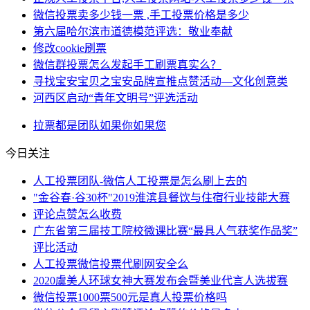
微信投票卖多少钱一票 ,手工投票价格是多少
第六届哈尔滨市道德模范评选：敬业奉献
修改cookie刷票
微信群投票怎么发起手工刷票真实么？
寻找宝安宝贝之宝安品牌宣推点赞活动—文化创意类
河西区启动“青年文明号”评选活动
拉票
都是
团队
如果你
如果您
今日关注
人工投票团队-微信人工投票是怎么刷上去的
"金谷春·谷30杯"2019淮滨县餐饮与住宿行业技能大赛
评论点赞怎么收费
广东省第三届技工院校微课比赛“最具人气获奖作品奖”
评比活动
人工投票微信投票代刷网安全么
2020虞美人环球女神大赛发布会暨美业代言人选拔赛
微信投票1000票500元是真人投票价格吗