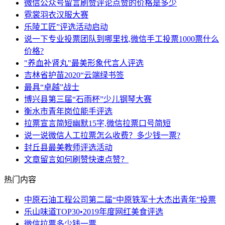
微信公众号留言刷赞评论点赞的价格是多少
霓裳羽衣汉服大赛
乐陵工匠”评选活动启动
说一下专业投票团队到哪里找,微信手工投票1000票什么
价格?
"养血补肾丸"最美形象代言人评选
吉林省护苗2020“云端绿书签
最具“卓越”战士
博兴县第三届“石雨杯”少儿钢琴大赛
衡水市青年岗位能手评选
拉票宣言简短幽默15字,微信拉票口号简短
说一说微信人工拉票怎么收费？多少钱一票?
封丘县最美教师评选活动
文章留言如何刷赞快速点赞？
热门内容
中原石油工程公司第二届“中原铁军十大杰出青年”投票
乐山味道TOP30•2019年度网红美食评选
微信拉票多少钱一票