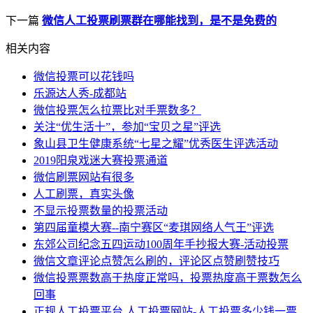
下一篇
微信人工投票刷票群在哪能找到，是不是免费的
相关内容
微信投票可以花钱吗
乐源达人秀-成都站
微信投票怎么拉票比对手票数多？
关注“优生活十”，参加“宝贝之星”评选
象山县卫生健康系统“七星之耀”优秀医生评选活动
2019阳泉戏迷大赛投票通道
微信刷票网站有很多
人工刷票，真实头像
不显示投票数量的投票活动
第四届童模大赛--南宁赛区“麦琪网络人气王”评选
东郊公司纪念五四运动100周年手抄报大赛-活动投票
微信文章评论点赞怎么刷的，评论区点赞刷赞技巧
微信投票票数高于热度正常吗，投票热度高于票数怎么
回事
正规人工投票平台,人工投票网站-人工投票多少钱一票