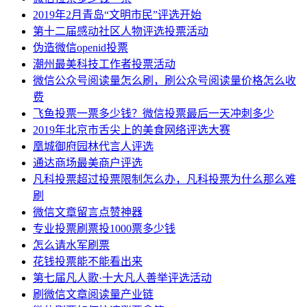
2019年2月青岛“文明市民”评选开始
第十二届感动社区人物评选投票活动
伪造微信openid投票
潮州最美科技工作者投票活动
微信公众号阅读量怎么刷，刷公众号阅读量价格怎么收
费
飞鱼投票一票多少钱？微信投票最后一天冲刺多少
2019年北京市舌尖上的美食网络评选大赛
凰城御府园林代言人评选
通达商场最美商户评选
凡科投票超过投票限制怎么办，凡科投票为什么那么难
刷
微信文章留言点赞神器
专业投票刷票投1000票多少钱
怎么请水军刷票
花钱投票能不能看出来
第七届凡人歌·十大凡人善举评选活动
刷微信文章阅读量产业链