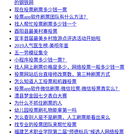
的钢铁网
现在投票刷票多少钱一票
投票app软件刷票团队有什么方法？
找人帮忙投票刷票多少钱一个
酉阳县最美村寨投票
宜丰首届最美乡村旅游点评选活动开始啦
2019人气医生榜-美呗年鉴
五一劳模征集令
小程序投票多少钱一票？
找人网上刷票价格是多少，网络投票一般多少钱一票
投票网站后台直接修改票数，第三种刷票方式
怎么知道人工投票和机器投票
投票app软件微信刷票-微信拉票-微信投票真实么？
澧县梦金园七夕表白大赛
为什么不抓住刷票的人
幼儿园投票刷礼物能拿第一吗
怎么查别人是不是刷票，人工刷票能看出来么
找专业的投票团队来帮忙投票
福建艺术职业学院第二届“师德标兵”候选人网络投票