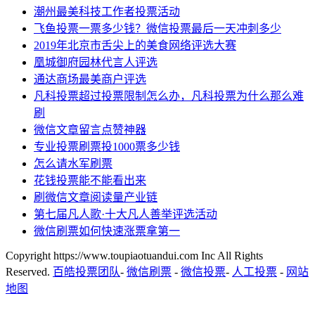
潮州最美科技工作者投票活动
飞鱼投票一票多少钱？微信投票最后一天冲刺多少
2019年北京市舌尖上的美食网络评选大赛
凰城御府园林代言人评选
通达商场最美商户评选
凡科投票超过投票限制怎么办，凡科投票为什么那么难
刷
微信文章留言点赞神器
专业投票刷票投1000票多少钱
怎么请水军刷票
花钱投票能不能看出来
刷微信文章阅读量产业链
第七届凡人歌·十大凡人善举评选活动
微信刷票如何快速涨票拿第一
Copyright https://www.toupiaotuandui.com Inc All Rights
Reserved.
百皓投票团队
-
微信刷票
-
微信投票
-
人工投票
-
网站
地图