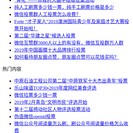
“青花”——暨叙府大曲手绘版征集活动
纯人工刷票多少钱一票，纯手工刷票价格是多少
微信投票群人工投票怎么收费？
Forte “才子家人”2019澳洲国际青少年及家庭才艺大赛投
票开始啦！
第二届“华建之星”候选人投票
微信互赞群5000人以上的有没有，微信互投群万人群
2019年中国面膜十大品牌排行投票
如何看待朋友圈点赞，朋友圈点赞可以花钱买吗？
热门内容
中原石油工程公司第二届“中原铁军十大杰出青年”投票
乐山味道TOP30•2019年度网红美食评选
微信拉票多少钱一票
2019年2月青岛“文明市民”评选开始
第十二届感动社区人物评选投票活动
伪造微信openid投票
微信公众号阅读量怎么刷，刷公众号阅读量价格怎么收
费