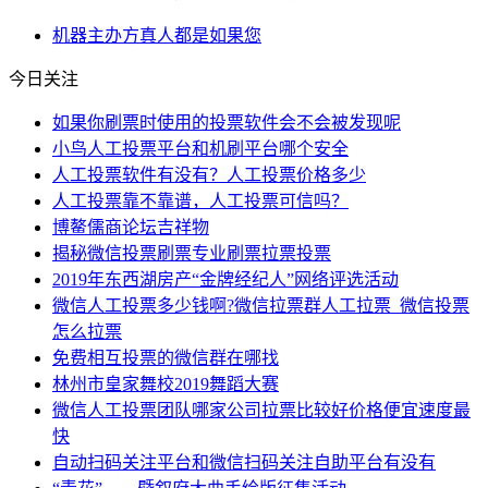
机器
主办方
真人
都是
如果您
今日关注
如果你刷票时使用的投票软件会不会被发现呢
小鸟人工投票平台和机刷平台哪个安全
人工投票软件有没有？人工投票价格多少
人工投票靠不靠谱，人工投票可信吗？
博鳌儒商论坛吉祥物
揭秘微信投票刷票专业刷票拉票投票
2019年东西湖房产“金牌经纪人”网络评选活动
微信人工投票多少钱啊?微信拉票群人工拉票_微信投票
怎么拉票
免费相互投票的微信群在哪找
林州市皇家舞校2019舞蹈大赛
微信人工投票团队哪家公司拉票比较好价格便宜速度最
快
自动扫码关注平台和微信扫码关注自助平台有没有