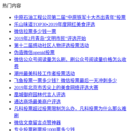
热门内容
中原石油工程公司第二届“中原铁军十大杰出青年”投票
乐山味道TOP30•2019年度网红美食评选
微信拉票多少钱一票
2019年2月青岛“文明市民”评选开始
第十二届感动社区人物评选投票活动
伪造微信openid投票
微信公众号阅读量怎么刷，刷公众号阅读量价格怎么收
费
潮州最美科技工作者投票活动
飞鱼投票一票多少钱？微信投票最后一天冲刺多少
2019年北京市舌尖上的美食网络评选大赛
凰城御府园林代言人评选
通达商场最美商户评选
凡科投票超过投票限制怎么办，凡科投票为什么那么难
刷
微信文章留言点赞神器
专业投票刷票投1000票多少钱