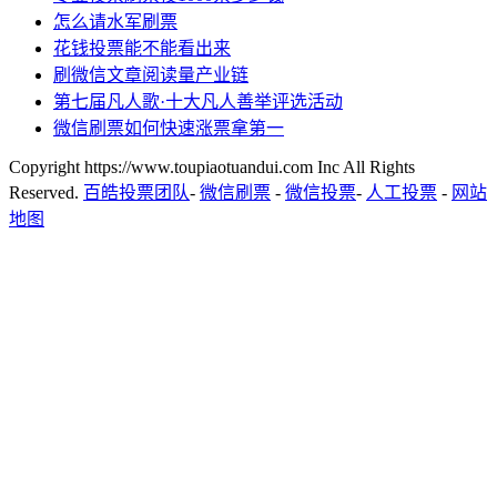
怎么请水军刷票
花钱投票能不能看出来
刷微信文章阅读量产业链
第七届凡人歌·十大凡人善举评选活动
微信刷票如何快速涨票拿第一
Copyright https://www.toupiaotuandui.com Inc All Rights
Reserved.
百皓投票团队
-
微信刷票
-
微信投票
-
人工投票
-
网站
地图