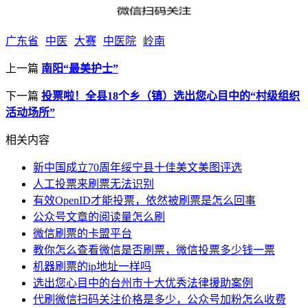
广东省
中医
大赛
中医院
岭南
上一篇
南阳“最美护士”
下一篇
投票啦！全县18个乡（镇）选出您心目中的“村级组织
活动场所”
相关内容
新中国成立70周年绥宁县十佳美文美图评选
人工投票来刷票无法识别
有效OpenID才能投票，依然被刷票是怎么回事
公众号文章的阅读量怎么刷
微信刷票的卡盟平台
教你怎么查看微信是否刷票，微信投票多少钱一票
机器刷票的ip地址一样吗
选出您心目中的台州市十大优秀法律援助案例
代刷微信扫码关注价格是多少，公众号加粉怎么收费