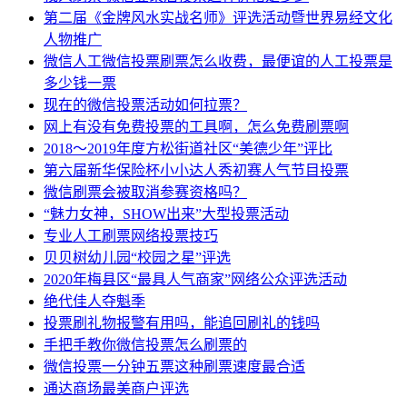
第二届《金牌风水实战名师》评选活动暨世界易经文化
人物推广
微信人工微信投票刷票怎么收费，最便谊的人工投票是
多少钱一票
现在的微信投票活动如何拉票？
网上有没有免费投票的工具啊，怎么免费刷票啊
2018～2019年度方松街道社区“美德少年”评比
第六届新华保险杯小小达人秀初赛人气节目投票
微信刷票会被取消参赛资格吗？
“魅力女神，SHOW出来”大型投票活动
专业人工刷票网络投票技巧
贝贝树幼儿园“校园之星”评选
2020年梅县区“最具人气商家”网络公众评选活动
绝代佳人夺魁季
投票刷礼物报警有用吗，能追回刷礼的钱吗
手把手教你微信投票怎么刷票的
微信投票一分钟五票这种刷票速度最合适
通达商场最美商户评选