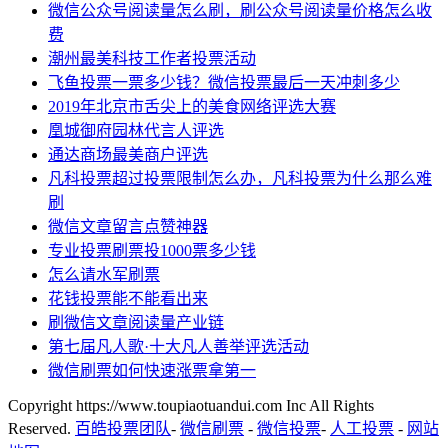
微信公众号阅读量怎么刷，刷公众号阅读量价格怎么收
费
潮州最美科技工作者投票活动
飞鱼投票一票多少钱？微信投票最后一天冲刺多少
2019年北京市舌尖上的美食网络评选大赛
凰城御府园林代言人评选
通达商场最美商户评选
凡科投票超过投票限制怎么办，凡科投票为什么那么难
刷
微信文章留言点赞神器
专业投票刷票投1000票多少钱
怎么请水军刷票
花钱投票能不能看出来
刷微信文章阅读量产业链
第七届凡人歌·十大凡人善举评选活动
微信刷票如何快速涨票拿第一
Copyright https://www.toupiaotuandui.com Inc All Rights
Reserved.
百皓投票团队
-
微信刷票
-
微信投票
-
人工投票
-
网站