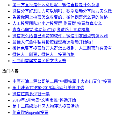
第三方直投是什么意思呢，微信直投是什么意思
微信分享好友助力可以刷吗，秒杀活动分享助力怎么做
告诉你网上拉票怎么收费的，微信刷票怎么算的价格
人工投票团队24小时投票群-刷票群-拉票群真实么
青春心向党 建功新时代||脱贫路上青春榜样
微信怎么给自己刷赞的软件，微信朋友圈点赞怎么刷
最佳人气金牛私募投资经理票选活动开始啦！
微信免费互投票群万人群怎么找到，人工刷票群有没有
微信人工刷票，微信人工投票价格
七曲山首届文昌民俗文艺大赛
热门内容
中原石油工程公司第二届“中原铁军十大杰出青年”投票
乐山味道TOP30•2019年度网红美食评选
微信拉票多少钱一票
2019年2月青岛“文明市民”评选开始
第十二届感动社区人物评选投票活动
伪造微信openid投票