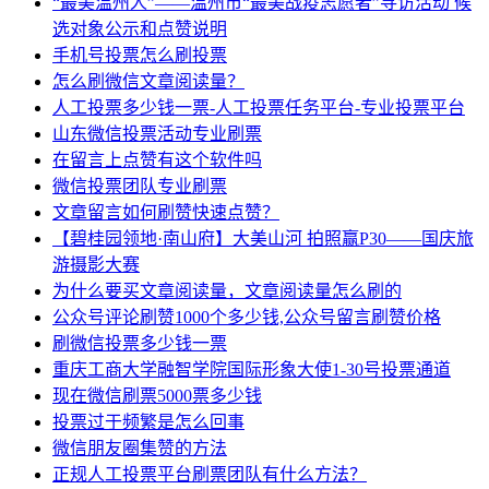
“最美温州人”——温州市“最美战疫志愿者”寻访活动 候
选对象公示和点赞说明
手机号投票怎么刷投票
怎么刷微信文章阅读量？
人工投票多少钱一票-人工投票任务平台-专业投票平台
山东微信投票活动专业刷票
在留言上点赞有这个软件吗
微信投票团队专业刷票
文章留言如何刷赞快速点赞？
【碧桂园领地·南山府】大美山河 拍照赢P30——国庆旅
游摄影大赛
为什么要买文章阅读量，文章阅读量怎么刷的
公众号评论刷赞1000个多少钱,公众号留言刷赞价格
刷微信投票多少钱一票
重庆工商大学融智学院国际形象大使1-30号投票通道
现在微信刷票5000票多少钱
投票过于频繁是怎么回事
微信朋友圈集赞的方法
正规人工投票平台刷票团队有什么方法？