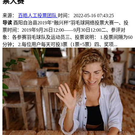
票大赛
来源：
百皓人工投票团队
时间： 2022-05-16 07:43:25
导读
酉阳自治县2019年“融兴杯”羽毛球网络投票大赛一、投
票时间：2019年9月26日12:00——9月30日12:00二、参评对
象：各参赛羽毛球队及运动员三、投票说明： 1.投票间隔为60
分钟； 2.每位用户每天可投3票（1票=5票）四、奖项...