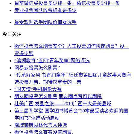
目前微信买投票多少钱一张，微信投票多少钱一条
专业投票团队收费标准是多少
最受欢迎
选手
团队
价值
女选手
今日关注
微信投票怎么刷票安全？人工投票如何快速刷票？投一
票多少钱
“滨湖教育 ‘五四’青年奖章”网络评选
网易云投票怎么刷票？
“传承好家风 书香润童年” 宿迁市第四届儿童故事大赛海
选投票开启，期待您宝贵的一票
“国天情”手机摄影大赛
朋友圈投票怎么刷票,朋友圈点赞可以刷吗
壮美广西 发县之旅——2019广西十大最美县域
第三届孔学堂·国学图书博览会“30本最受读者欢迎的国
学图书”评选活动启动
凰城御府园林代言人评选
微信投票怎么查有没有刷票,