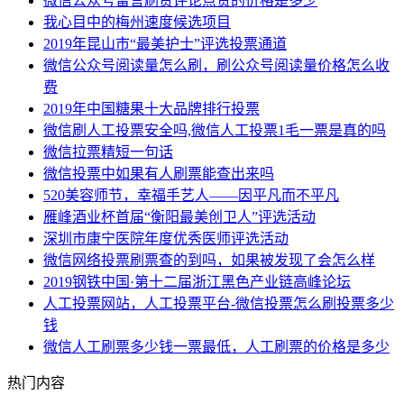
微信公众号留言刷赞评论点赞的价格是多少
我心目中的梅州速度候选项目
2019年昆山市“最美护士”评选投票通道
微信公众号阅读量怎么刷，刷公众号阅读量价格怎么收
费
2019年中国糖果十大品牌排行投票
微信刷人工投票安全吗,微信人工投票1毛一票是真的吗
微信拉票精短一句话
微信投票中如果有人刷票能查出来吗
520美容师节，幸福手艺人——因平凡而不平凡
雁峰酒业杯首届“衡阳最美创卫人”评选活动
深圳市康宁医院年度优秀医师评选活动
微信网络投票刷票查的到吗，如果被发现了会怎么样
2019钢铁中国·第十二届浙江黑色产业链高峰论坛
人工投票网站，人工投票平台-微信投票怎么刷投票多少
钱
微信人工刷票多少钱一票最低，人工刷票的价格是多少
热门内容