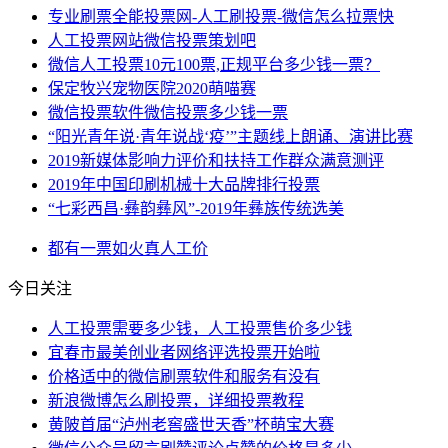
专业刷票全能投票网-人工刷投票-微信怎么拉票快
人工投票网站微信投票策划吧
微信人工投票10元100票,正规平台多少钱一票？
保定牧兴宠物医院2020萌喵赛
微信投票软件微信投票多少钱一票
“阳光青年说·青年说战‘疫’”主题线上朗诵、演讲比赛
2019新媒体影响力评价和扶持工作群众满意测评
2019年中国印刷机械十大品牌排行投票
“七彩西昌·彝韵彝风”-2019年彝族传统选美
都有
一票
如火
真人
工价
今日关注
人工投票需要多少钱，人工投票售价多少钱
宜春市最美创业者网络评选投票开始啦
价格适中的微信刷票软件和服务有没有
新浪微博怎么刷投票，详细投票教程
黄陂首届“泸州老窖盛世天香”杯萌宝大赛