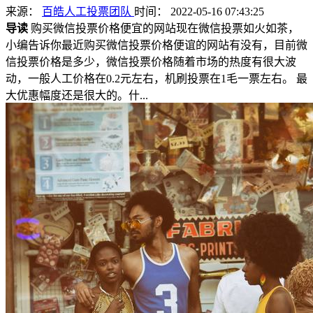
来源：
百皓人工投票团队
时间： 2022-05-16 07:43:25
导读
购买微信投票价格便宜的网站现在微信投票如火如茶，
小编告诉你最近购买微信投票价格便谊的网站有没有，目前微
信投票价格是多少，微信投票价格随着市场的热度有很大波
动，一般人工价格在0.2元左右，机刷投票在1毛一票左右。 最
大优惠幅度还是很大的。什...