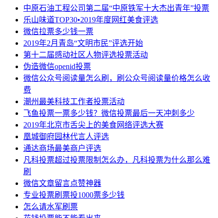
中原石油工程公司第二届“中原铁军十大杰出青年”投票
乐山味道TOP30•2019年度网红美食评选
微信拉票多少钱一票
2019年2月青岛“文明市民”评选开始
第十二届感动社区人物评选投票活动
伪造微信openid投票
微信公众号阅读量怎么刷，刷公众号阅读量价格怎么收
费
潮州最美科技工作者投票活动
飞鱼投票一票多少钱？微信投票最后一天冲刺多少
2019年北京市舌尖上的美食网络评选大赛
凰城御府园林代言人评选
通达商场最美商户评选
凡科投票超过投票限制怎么办，凡科投票为什么那么难
刷
微信文章留言点赞神器
专业投票刷票投1000票多少钱
怎么请水军刷票