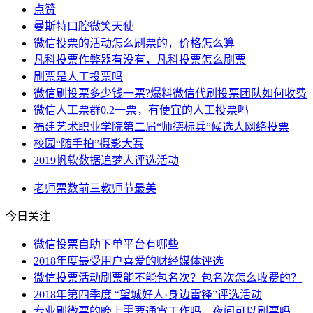
点赞
曼斯特口腔微笑天使
微信投票的活动怎么刷票的，价格怎么算
凡科投票作弊器有没有，凡科投票怎么刷票
刷票是人工投票吗
微信刷投票多少钱一票?爆料微信代刷投票团队如何收费
微信人工票群0.2一票，有便宜的人工投票吗
福建艺术职业学院第二届“师德标兵”候选人网络投票
校园“随手拍”摄影大赛
2019帆软数据追梦人评选活动
老师
票数
前三
教师节
最美
今日关注
微信投票自助下单平台有哪些
2018年度最受用户喜爱的财经媒体评选
微信投票活动刷票能不能包名次？包名次怎么收费的？
2018年第四季度 “望城好人·身边雷锋”评选活动
专业刷微票的晚上需要通宵工作吗，夜间可以刷票吗