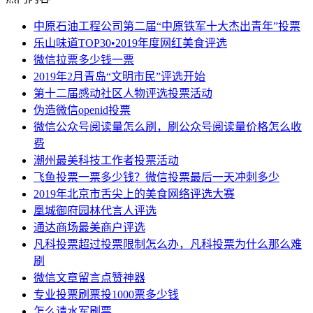
中原石油工程公司第二届“中原铁军十大杰出青年”投票
乐山味道TOP30•2019年度网红美食评选
微信拉票多少钱一票
2019年2月青岛“文明市民”评选开始
第十二届感动社区人物评选投票活动
伪造微信openid投票
微信公众号阅读量怎么刷，刷公众号阅读量价格怎么收
费
潮州最美科技工作者投票活动
飞鱼投票一票多少钱？微信投票最后一天冲刺多少
2019年北京市舌尖上的美食网络评选大赛
凰城御府园林代言人评选
通达商场最美商户评选
凡科投票超过投票限制怎么办，凡科投票为什么那么难
刷
微信文章留言点赞神器
专业投票刷票投1000票多少钱
怎么请水军刷票