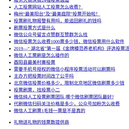
服务大赛决赛24强投票通道
人工投票网站人工投票怎么收费？
梅州“最美阳台”及“最美庭院”投票开始啦！
投票刷礼物报警有用吗，能追回刷礼的钱吗
​刷票投票方式是什么
微信公众号留言点赞群互赞群怎么找
微信投票怎么收费1000票多少钱，微信投票用什么软件
2019—“ 湖北省”第一届《金牌模范养老机构》评选投票
微信人工票刷是怎么操作的
酉阳县最美村寨投票
需要手机号授权的微信小程序投票活动可以刷票吗
主办方把投票时间改了公平吗
北京微信投票价格多少，限制北京地区微信刷票多少钱
投票刷票，找投票小二
微信纯人工投票刷票团队,哪个微信刷票团队最好?
代刷微信扫码关注价格是多少，公众号加粉怎么收费
微信人工刷票1毛钱一票是不是真的
礼物
送礼物
的钱
票数
提供商