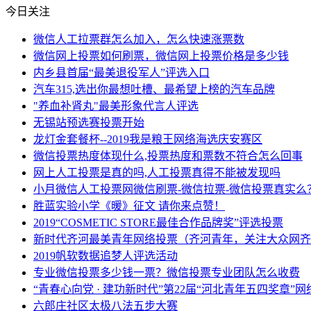
今日关注
微信人工拉票群怎么加入，怎么快速涨票数
微信网上投票如何刷票，微信网上投票价格是多少钱
内乡县首届“最美退役军人”评选入口
汽车315,选出你最想吐槽、最希望上榜的汽车品牌
"养血补肾丸"最美形象代言人评选
无锡站预选赛投票开始
龙灯金套餐杯--2019我是粮王网络海选庆安赛区
微信投票热度体现什么,投票热度和票数不符合怎么回事
网上人工投票是真的吗,人工投票真得不能被发现吗
小月微信人工投票网微信刷票-微信拉票-微信投票真实么
胜蓝实验小学《暖》征文 请你来点赞！
2019“COSMETIC STORE最佳合作品牌奖”评选投票
新时代齐河最美青年网络投票（齐河青年，关注大众网齐
2019帆软数据追梦人评选活动
专业微信投票多少钱一票？微信投票专业团队怎么收费
“青春心向党 · 建功新时代”第22届“河北青年五四奖章”
六郎庄社区太极八法五步大赛