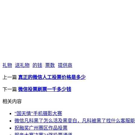
礼物
送礼物
的钱
票数
提供商
上一篇
真正的微信人工投票价格是多少
下一篇
微信投票刷票一千多少钱
相关内容
“国天情”手机摄影大赛
微信凡科黑了怎么活及黑变白，凡科被黑了找什么客服能
祝融奖广州赛区作品投票