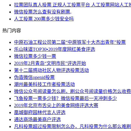
拉票团队真人投票 正规人工投票平台 人工投票网站人工
微信投票怎么查有没有刷票,
人工投票 200票多少钱安全吗
热门内容
中原石油工程公司第二届“中原铁军十大杰出青年”投票
乐山味道TOP30•2019年度网红美食评选
微信拉票多少钱一票
2019年2月青岛“文明市民”评选开始
第十二届感动社区人物评选投票活动
伪造微信openid投票
潮州最美科技工作者投票活动
微信公众号阅读量怎么刷，刷公众号阅读量价格怎么收费
飞鱼投票一票多少钱？微信投票最后一天冲刺多少
2019年北京市舌尖上的美食网络评选大赛
凰城御府园林代言人评选
通达商场最美商户评选
凡科投票超过投票限制怎么办，凡科投票为什么那么难刷