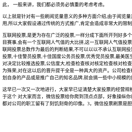
此， 一般来讲，我们都必须务必慎重的考虑考虑。
以上就是针对有一些刷阅览量意义的多种方面介绍,由于阅览量
用,所以大家假设通过传统的方式推广,肯定会造成非常大的限
互联网投票,是更为存在广泛的投票,一样分成下面所开列好多个
目赛事,会有一个互联网人气值的大比拼,这一互联网人气值投
联网投票总数作为最后的判断結果,不可以以以不承认互联网
投票,十佳警员投票,十佳国度公务员投票,优秀党员投票,最美
对决定比较推选投票,公信度大,检查检查核对核定检查核对检
为殊荣,对在这以后的晋升提干全是一种具大的资产。公司检查
划自身的产品或是推广自己的知名品牌,就会搞一些中小规模的
这早已一次又一次地进行，大家早已证清楚大家投票的经营规
于这个 对大家而言，微信投票给你爬到顶点点部，好象操纵
都对公司的职工留有了刻饥刻骨的印像。3，微信投票刷票是胆