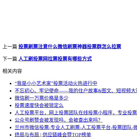
上一篇
投票刷票注意什么微信刷票神器投票群怎么拉票
下一篇
人工刷投票网拉票投票有哪些方式
相关内容
“我是小小艺术家”投票活动火热进行中
不忘初心、牢记使命——我的住户故事&图文、短视频大
微信刷一万票价格是多少
投票速度快会被锁定么
人工投票平台，网上投票团队在线投票小程序，专业投票
公众号刷赞会被发现吗，会被查出来吗？
兰州市微信投票-专业人工刷票-人工投票平台-投票团队-
终局与布局 | 供应链峰会暨TOP榜单