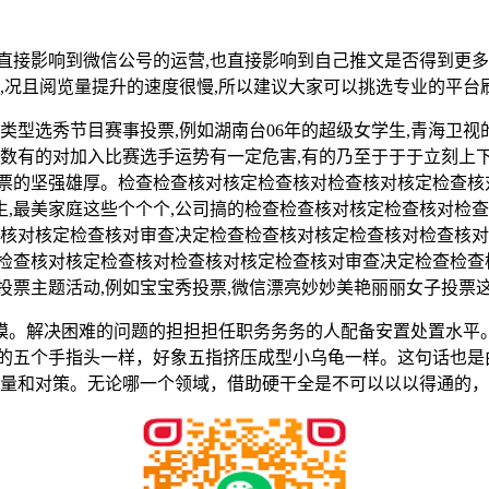
直接影响到微信公号的运营,也直接影响到自己推文是否得到更多
制,况且阅览量提升的速度很慢,所以建议大家可以挑选专业的平
类型选秀节目赛事投票,例如湖南台06年的超级女学生,青海卫
票数有的对加入比赛选手运势有一定危害,有的乃至于于于立刻上下
投票的坚强雄厚。检查检查核对核定检查核对检查核对核定检查核
医生,最美家庭这些个个个,公司搞的检查检查核对核定检查核对
查核对核定检查核对审查决定检查检查核对核定检查核对检查核对决
检查核对核定检查核对检查核对核定检查核对审查决定检查检查
投票主题活动,例如宝宝秀投票,微信漂亮妙妙美艳丽丽女子投票
模。解决困难的问题的担担担任职务务务的人配备安置处置水平
你的五个手指头一样，好象五指挤压成型小乌龟一样。这句话也是
量和对策。无论哪一个领域，借助硬干全是不可以以以得通的，