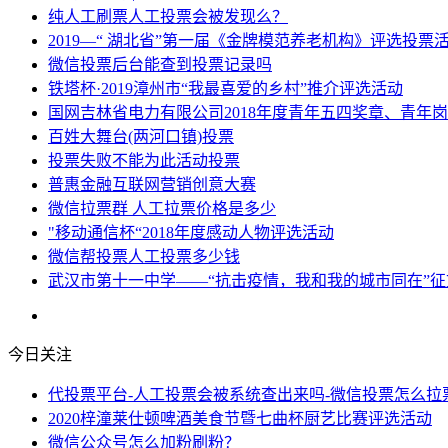
纯人工刷票人工投票会被发现么？
2019—“ 湖北省”第一届《金牌模范养老机构》评选投票
微信投票后台能查到投票记录吗
铁塔杯·2019漳州市“我最喜爱的乡村”推介评选活动
国网吉林省电力有限公司2018年度青年五四奖章、青年
百姓大舞台(两河口镇)投票
投票失败不能为此活动投票
普惠金融互联网营销创意大赛
微信拉票群 人工拉票价格是多少
"移动通信杯“2018年度感动人物评选活动
微信帮投票人工投票多少钱
武汉市第十一中学——“抗击疫情，我和我的城市同在”征
今日关注
代投票平台-人工投票会被系统查出来吗-微信投票怎么拉
2020梓潼莱仕顿啤酒美食节暨七曲杯厨艺比赛评选活动
微信公众号怎么加粉刷粉？