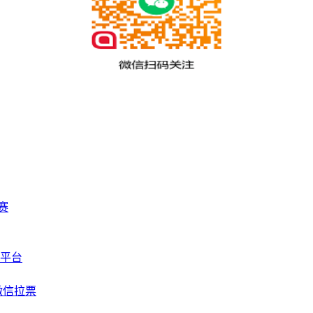
赛
平台
微信拉票