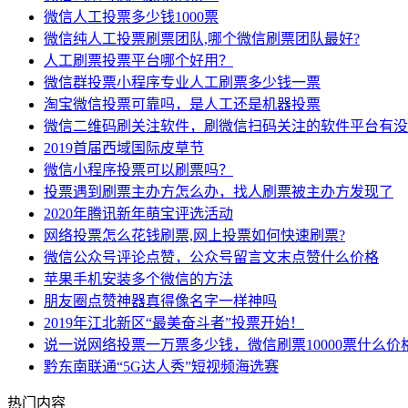
微信人工投票多少钱1000票
微信纯人工投票刷票团队,哪个微信刷票团队最好?
人工刷票投票平台哪个好用？
微信群投票小程序专业人工刷票多少钱一票
淘宝微信投票可靠吗，是人工还是机器投票
微信二维码刷关注软件，刷微信扫码关注的软件平台有没
2019首届西域国际皮草节
微信小程序投票可以刷票吗？
投票遇到刷票主办方怎么办，找人刷票被主办方发现了
2020年腾讯新年萌宝评选活动
网络投票怎么花钱刷票,网上投票如何快速刷票?
微信公众号评论点赞，公众号留言文末点赞什么价格
苹果手机安装多个微信的方法
朋友圈点赞神器真得像名字一样神吗
2019年江北新区“最美奋斗者”投票开始！
说一说网络投票一万票多少钱，微信刷票10000票什么价
黔东南联通“5G达人秀”短视频海选赛
热门内容