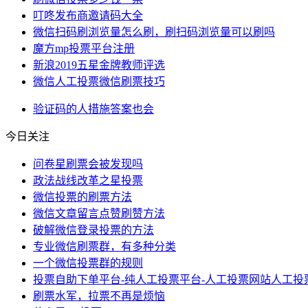
叮咚发布商邀请码大全
微信扫码刷浏览量怎么刷，刷扫码浏览量可以刷吗
魔方mp投票平台注册
新浪2019五星金牌教师评选
微信人工投票微信刷票技巧
验证码
的人
措施
答案
也会
今日关注
问卷星刷票会被发现吗
政法战线改革之星投票
微信投票的刷票方法
微信文章留言点赞刷赞方法
破解微信登录投票的方法
专业微信刷票群，有多种分类
一个微信投票群的规则
投票自助下单平台-纯人工投票平台-人工投票网站人工投
刷票水军，拉票不再是烦恼