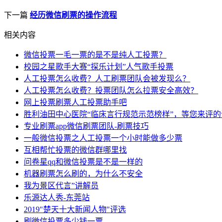
下一篇
经历微信刷票的操作流程
相关内容
微信投票一毛一票的是不是纯人工投票？
校园之星歌手大赛“探乐计划”人气歌手投票
人工投票怎么收费？人工刷票团队会被发现么？
人工投票怎么收费？投票团队怎么拉票安全高效？
网上投票刷票人工投票助手吧
胜利油田中心医院“临床言行规范示范榜样”，等您来评
专业刷票app微信刷票团队-刷票技巧
一般微信投票之人工投票一个小时能做多少票
互相帮忙投票的微信群哪里找
问卷星qq和微信投票是不是一样的
机器刷票怎么刷的，为什么不安全
我为景区代言”讲解员
乐源达人秀-东莞站
2019"楚天十大新闻人物"评选
刷微信投票多少钱一票