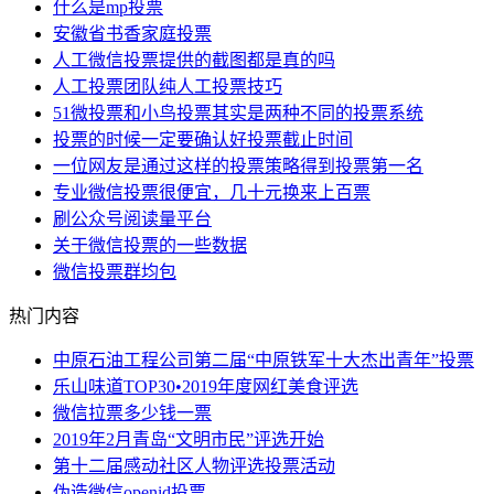
什么是mp投票
安徽省书香家庭投票
人工微信投票提供的截图都是真的吗
人工投票团队纯人工投票技巧
51微投票和小鸟投票其实是两种不同的投票系统
投票的时候一定要确认好投票截止时间
一位网友是通过这样的投票策略得到投票第一名
专业微信投票很便宜，几十元换来上百票
刷公众号阅读量平台
关于微信投票的一些数据
微信投票群均包
热门内容
中原石油工程公司第二届“中原铁军十大杰出青年”投票
乐山味道TOP30•2019年度网红美食评选
微信拉票多少钱一票
2019年2月青岛“文明市民”评选开始
第十二届感动社区人物评选投票活动
伪造微信openid投票