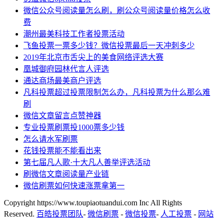
微信公众号阅读量怎么刷，刷公众号阅读量价格怎么收
费
潮州最美科技工作者投票活动
飞鱼投票一票多少钱？微信投票最后一天冲刺多少
2019年北京市舌尖上的美食网络评选大赛
凰城御府园林代言人评选
通达商场最美商户评选
凡科投票超过投票限制怎么办，凡科投票为什么那么难
刷
微信文章留言点赞神器
专业投票刷票投1000票多少钱
怎么请水军刷票
花钱投票能不能看出来
第七届凡人歌·十大凡人善举评选活动
刷微信文章阅读量产业链
微信刷票如何快速涨票拿第一
Copyright https://www.toupiaotuandui.com Inc All Rights
Reserved.
百皓投票团队
-
微信刷票
-
微信投票
-
人工投票
-
网站