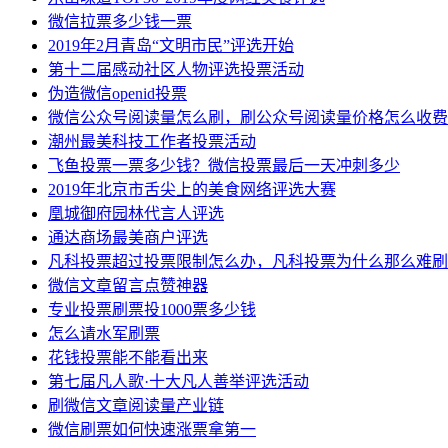
微信拉票多少钱一票
2019年2月青岛“文明市民”评选开始
第十二届感动社区人物评选投票活动
伪造微信openid投票
微信公众号阅读量怎么刷，刷公众号阅读量价格怎么收费
潮州最美科技工作者投票活动
飞鱼投票一票多少钱？微信投票最后一天冲刺多少
2019年北京市舌尖上的美食网络评选大赛
凰城御府园林代言人评选
通达商场最美商户评选
凡科投票超过投票限制怎么办，凡科投票为什么那么难刷
微信文章留言点赞神器
专业投票刷票投1000票多少钱
怎么请水军刷票
花钱投票能不能看出来
第七届凡人歌·十大凡人善举评选活动
刷微信文章阅读量产业链
微信刷票如何快速涨票拿第一