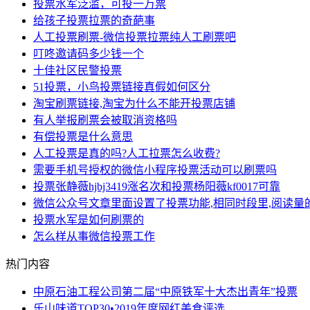
投票水军泛滥，可投一万票
给孩子投票拉票的奇葩事
人工投票刷票-微信投票拉票纯人工刷票吧
叮咚邀请码多少钱一个
十佳社区民警投票
51投票，小鸟投票链接真假如何区分
淘宝刷票链接,淘宝为什么不能开投票店铺
有人举报刷票会被取消资格吗
有偿投票是什么意思
人工投票是真的吗?人工拉票怎么收费?
需要手机号授权的微信小程序投票活动可以刷票吗
投票张静薇hjbj3419涨名次和投票杨阳薇kf0017可靠
微信公众号文章里面设置了投票功能,相同时段里,阅读量
投票水军是如何刷票的
怎么样从事微信投票工作
热门内容
中原石油工程公司第二届“中原铁军十大杰出青年”投票
乐山味道TOP30•2019年度网红美食评选