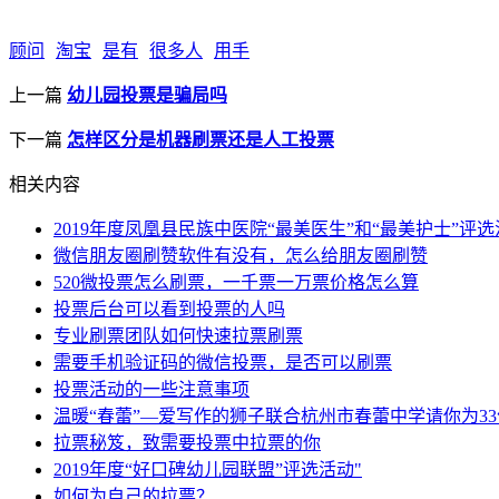
顾问
淘宝
是有
很多人
用手
上一篇
幼儿园投票是骗局吗
下一篇
怎样区分是机器刷票还是人工投票
相关内容
2019年度凤凰县民族中医院“最美医生”和“最美护士”评
微信朋友圈刷赞软件有没有，怎么给朋友圈刷赞
520微投票怎么刷票，一千票一万票价格怎么算
投票后台可以看到投票的人吗
专业刷票团队如何快速拉票刷票
需要手机验证码的微信投票，是否可以刷票
投票活动的一些注意事项
温暖“春蕾”—爱写作的狮子联合杭州市春蕾中学请你为3
拉票秘笈，致需要投票中拉票的你
2019年度“好口碑幼儿园联盟”评选活动"
如何为自己的拉票？