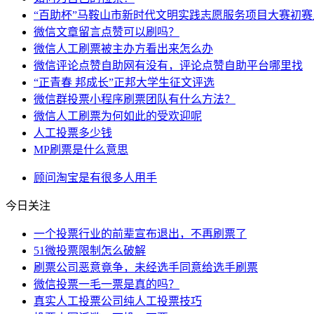
“百助杯”马鞍山市新时代文明实践志愿服务项目大赛初
微信文章留言点赞可以刷吗？
微信人工刷票被主办方看出来怎么办
微信评论点赞自助网有没有，评论点赞自助平台哪里找
“正青春 邦成长”正邦大学生征文评选
微信群投票小程序刷票团队有什么方法？
微信人工刷票为何如此的受欢迎呢
人工投票多少钱
MP刷票是什么意思
顾问
淘宝
是有
很多人
用手
今日关注
一个投票行业的前辈宣布退出，不再刷票了
51微投票限制怎么破解
刷票公司恶意竟争，未经选手同意给选手刷票
微信投票一毛一票是真的吗？
真实人工投票公司纯人工投票技巧