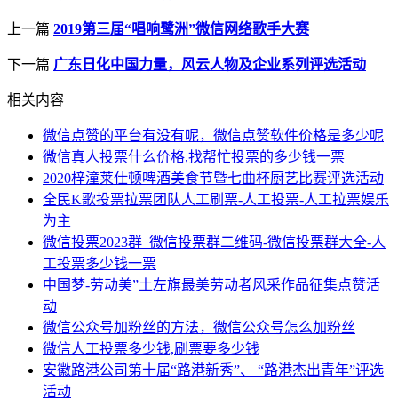
上一篇
2019第三届“唱响鹭洲”微信网络歌手大赛
下一篇
广东日化中国力量，风云人物及企业系列评选活动
相关内容
微信点赞的平台有没有呢，微信点赞软件价格是多少呢
微信真人投票什么价格,找帮忙投票的多少钱一票
2020梓潼莱仕顿啤酒美食节暨七曲杯厨艺比赛评选活动
全民K歌投票拉票团队人工刷票-人工投票-人工拉票娱乐
为主
微信投票2023群_微信投票群二维码-微信投票群大全-人
工投票多少钱一票
中国梦-劳动美”土左旗最美劳动者风采作品征集点赞活
动
微信公众号加粉丝的方法，微信公众号怎么加粉丝
微信人工投票多少钱,刷票要多少钱
安徽路港公司第十届“路港新秀”、 “路港杰出青年”评选
活动