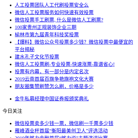
人工投票团队人工代刷投票安全么
微信人工投票服务如何快速有效投票
微信投票手工刷票, 什么是微信人工刷票?
100家贵州正规装饰企业三期
榆林市第九届青年科技奖投票
【爆料】微信公众号投票多少钱？微信投票中最便宜的
平台揭秘
建水孔子文化节投票
微信人工投票刷-专业投票-快速涨票-靠谱省心!
​投票有内幕，有一部分是内定名次
2019云南首届百旗争艳旗袍文化大赛
朋友圈集赞刷赞怎么刷，价格是多少
金牛
私募
经理
中国证券报
颁奖典礼
今日关注
微信投票卖多少钱一票，微信刷一千票多少钱
雁峰酒业杯首届“衡阳最美创卫人”评选活动