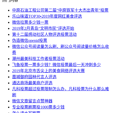
热门内容
中原石油工程公司第二届“中原铁军十大杰出青年”投票
乐山味道TOP30•2019年度网红美食评选
微信拉票多少钱一票
2019年2月青岛“文明市民”评选开始
第十二届感动社区人物评选投票活动
伪造微信openid投票
微信公众号阅读量怎么刷，刷公众号阅读量价格怎么收
费
潮州最美科技工作者投票活动
飞鱼投票一票多少钱？微信投票最后一天冲刺多少
2019年北京市舌尖上的美食网络评选大赛
凰城御府园林代言人评选
通达商场最美商户评选
凡科投票超过投票限制怎么办，凡科投票为什么那么难
刷
微信文章留言点赞神器
专业投票刷票投1000票多少钱