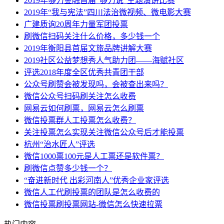
2019年够力金融首届“够力说”主题演讲比赛
2019年“我与宪法”四川法治微视频、微电影大赛
广建质询20周年力量军团投票
刷微信扫码关注什么价格，多少钱一个
2019年衡阳县首届文旅品牌讲解大赛
2019社区公益梦想秀人气助力团——海赋社区
评选2018年度全区优秀共青团干部
公众号刷赞会被发现吗，会被查出来吗？
微信公众号扫码刷关注怎么收费
网易云如何刷票，网易云怎么刷票
微信投票群人工投票怎么收费？
关注投票怎么实现关注微信公众号后才能投票
杭州“治水匠人”评选
微信1000票100元是人工票还是软件票？
刷微信点赞多少钱一个？
“奋进新时代 出彩河南人”优秀企业家评选
微信人工代刷投票的团队是怎么收费的
微信投票刷投票网站-微信怎么快速拉票