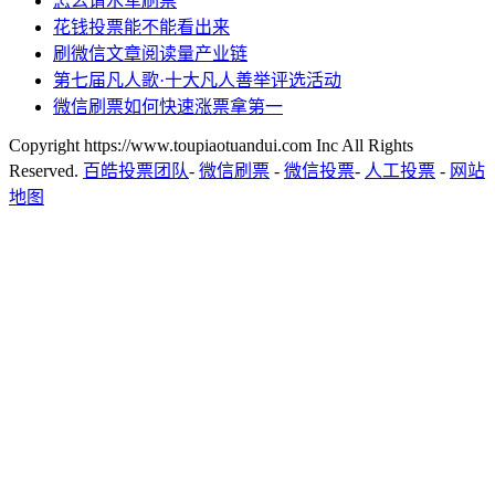
怎么请水军刷票
花钱投票能不能看出来
刷微信文章阅读量产业链
第七届凡人歌·十大凡人善举评选活动
微信刷票如何快速涨票拿第一
Copyright https://www.toupiaotuandui.com Inc All Rights
Reserved.
百皓投票团队
-
微信刷票
-
微信投票
-
人工投票
-
网站
地图