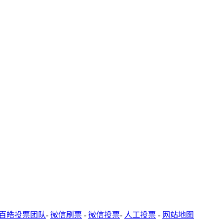
百皓投票团队
-
微信刷票
-
微信投票
-
人工投票
-
网站地图