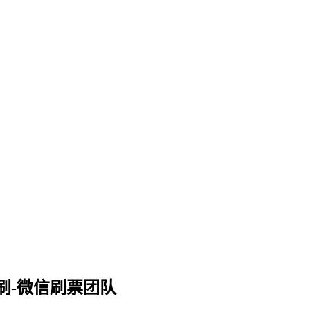
刷-微信刷票团队