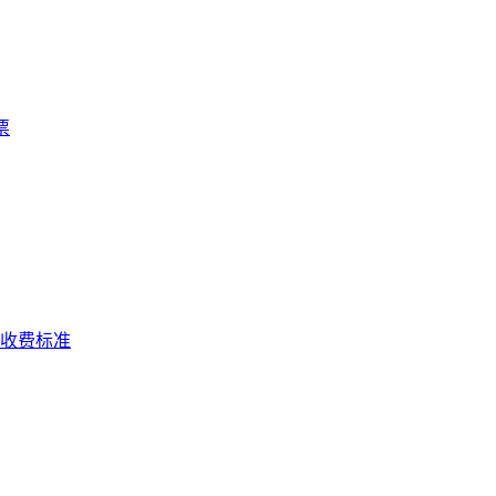
票
收费标准