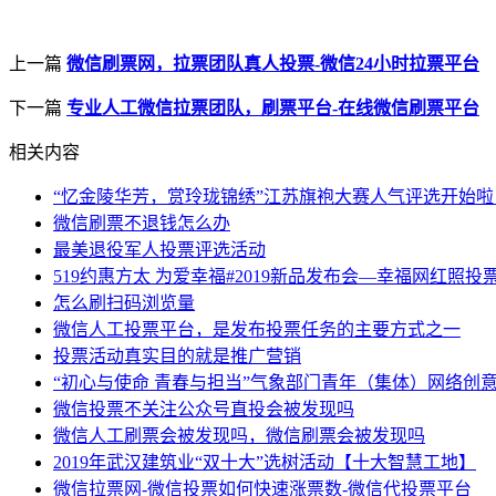
上一篇
微信刷票网，拉票团队真人投票-微信24小时拉票平台
下一篇
专业人工微信拉票团队，刷票平台-在线微信刷票平台
相关内容
“忆金陵华芳，赏玲珑锦绣”江苏旗袍大赛人气评选开始啦
微信刷票不退钱怎么办
最美退役军人投票评选活动
519约惠方太 为爱幸福#2019新品发布会—幸福网红照投
怎么刷扫码浏览量
微信人工投票平台，是发布投票任务的主要方式之一
投票活动真实目的就是推广营销
“初心与使命 青春与担当”气象部门青年（集体）网络创
微信投票不关注公众号直投会被发现吗
微信人工刷票会被发现吗，微信刷票会被发现吗
2019年武汉建筑业“双十大”选树活动【十大智慧工地】
微信拉票网-微信投票如何快速涨票数-微信代投票平台