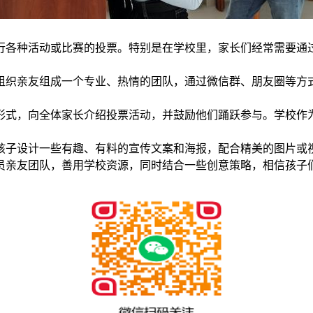
行各种活动或比赛的投票。特别是在学校里，家长们经常需要通
组织亲友组成一个专业、热情的团队，通过微信群、朋友圈等方
形式，向全体家长介绍投票活动，并鼓励他们踊跃参与。学校作
孩子设计一些有趣、有料的宣传文案和海报，配合精美的图片或
员亲友团队，善用学校资源，同时结合一些创意策略，相信孩子