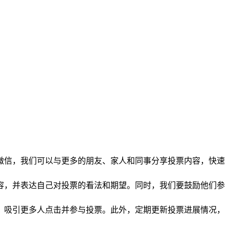
微信，我们可以与更多的朋友、家人和同事分享投票内容，快速
容，并表达自己对投票的看法和期望。同时，我们要鼓励他们参
，吸引更多人点击并参与投票。此外，定期更新投票进展情况，