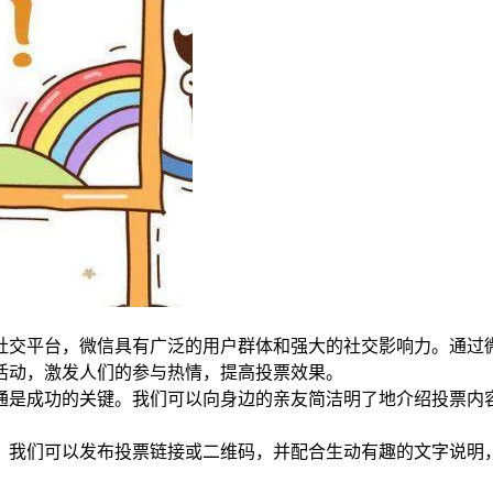
社交平台，微信具有广泛的用户群体和强大的社交影响力。通过
活动，激发人们的参与热情，提高投票效果。
通是成功的关键。我们可以向身边的亲友简洁明了地介绍投票内
，我们可以发布投票链接或二维码，并配合生动有趣的文字说明