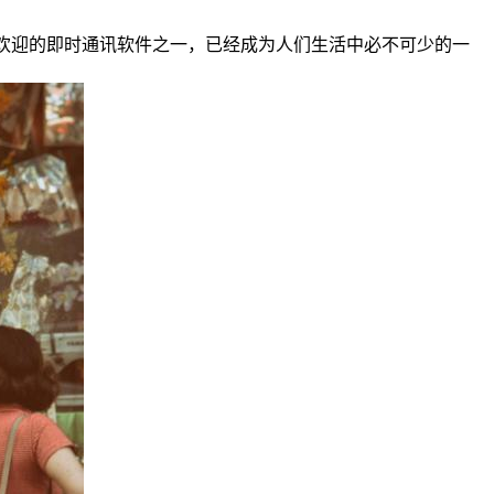
受欢迎的即时通讯软件之一，已经成为人们生活中必不可少的一