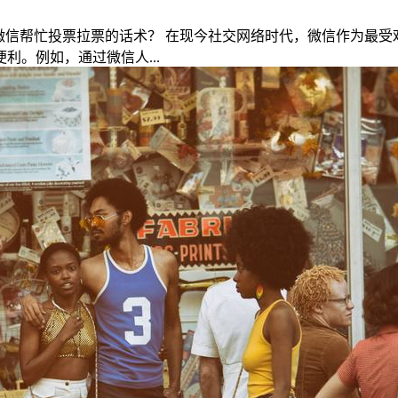
微信帮忙投票拉票的话术？ 在现今社交网络时代，微信作为最
。例如，通过微信人...