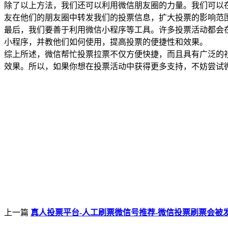
除了以上方法，我们还可以利用微信朋友圈的力量。我们可以
友在他们的朋友圈中转发我们的投票信息，扩大投票的影响范
最后，我们要善于利用微信小程序等工具。许多投票活动都会
小程序，并教他们如何使用，提高投票的便捷性和效果。
综上所述，微信帮忙投票拉票不仅方便快捷，而且具有广泛的
效果。所以，如果你想在投票活动中获得更多支持，不妨尝试
上一篇
真人投票平台-人工刷票微信号推荐-微信投票刷票会被