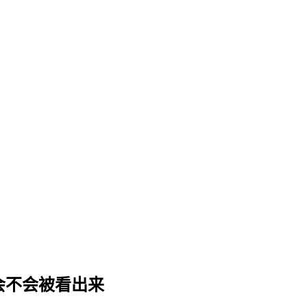
会不会被看出来