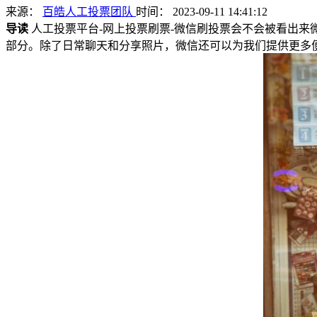
来源：
百皓人工投票团队
时间： 2023-09-11 14:41:12
导读
人工投票平台-网上投票刷票-微信刷投票会不会被看出来
部分。除了日常聊天和分享照片，微信还可以为我们提供更多便利