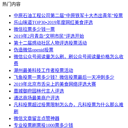
热门内容
中原石油工程公司第二届“中原铁军十大杰出青年”投票
乐山味道TOP30•2019年度网红美食评选
微信拉票多少钱一票
2019年2月青岛“文明市民”评选开始
第十二届感动社区人物评选投票活动
伪造微信openid投票
微信公众号阅读量怎么刷，刷公众号阅读量价格怎么收
费
潮州最美科技工作者投票活动
飞鱼投票一票多少钱？微信投票最后一天冲刺多少
2019年北京市舌尖上的美食网络评选大赛
凰城御府园林代言人评选
通达商场最美商户评选
凡科投票超过投票限制怎么办，凡科投票为什么那么难
刷
微信文章留言点赞神器
专业投票刷票投1000票多少钱