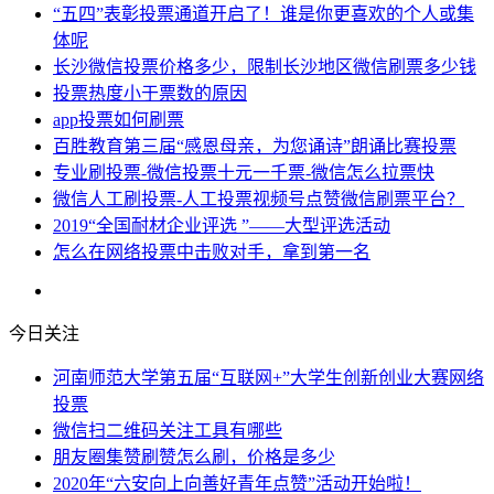
“五四”表彰投票通道开启了！谁是你更喜欢的个人或集
体呢
长沙微信投票价格多少，限制长沙地区微信刷票多少钱
投票热度小于票数的原因
app投票如何刷票
百胜教育第三届“感恩母亲，为您诵诗”朗诵比赛投票
专业刷投票-微信投票十元一千票-微信怎么拉票快
微信人工刷投票-人工投票视频号点赞微信刷票平台？
2019“全国耐材企业评选 ”——大型评选活动
怎么在网络投票中击败对手，拿到第一名
今日关注
河南师范大学第五届“互联网+”大学生创新创业大赛网络
投票
微信扫二维码关注工具有哪些
朋友圈集赞刷赞怎么刷，价格是多少
2020年“六安向上向善好青年点赞”活动开始啦！