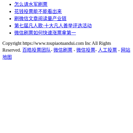
怎么请水军刷票
花钱投票能不能看出来
刷微信文章阅读量产业链
第七届凡人歌·十大凡人善举评选活动
微信刷票如何快速涨票拿第一
Copyright https://www.toupiaotuandui.com Inc All Rights
Reserved.
百皓投票团队
-
微信刷票
-
微信投票
-
人工投票
-
网站
地图