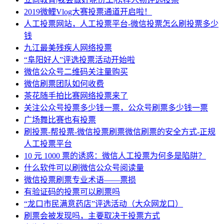
2019微鲤Vlog大赛投票通道开启啦！
人工投票网站，人工投票平台-微信投票怎么刷投票多少
钱
九江最美残疾人网络投票
“阜阳好人”评选投票活动开始啦
微信公众号二维码关注量购买
微信刷票团队如何收费
茶花随手拍比赛网络投票来了
关注公众号投票多少钱一票，公众号刷票多少钱一票
广场舞比赛也有投票
刷投票-帮投票-微信投票刷票微信刷票的安全方式-正规
人工投票平台
10 元 1000 票的诱惑：微信人工投票为何多是陷阱？
什么软件可以刷微信公众号阅读量
微信投票刷票专业术语——票损
有验证码的投票可以刷票吗
“龙口市民满意药店”评选活动（大众网龙口）
刷票会被发现吗，主要取决于投票方式