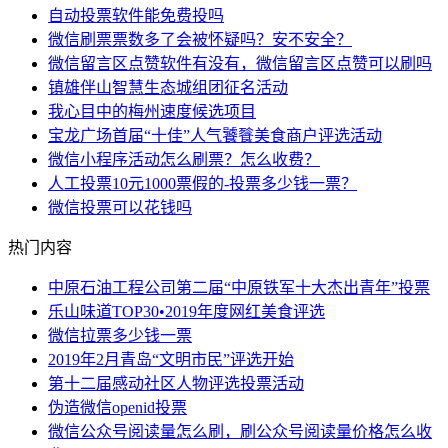
自动投票软件能免费投吗
微信刷票票数多了会被怀疑吗？安不安全？
微信留言区点赞软件有没有，微信留言区点赞可以刷吗
镇雄伴山智慧生态城组团征名活动
我心目中的梅州速度候选项目
宝龙广场首届“十佳”人气饕餮美食商户评选活动
微信小程序活动怎么刷票？怎么收费？
人工投票10元1000票假的-投票多少钱一票？
微信投票可以花钱吗
热门内容
中原石油工程公司第二届“中原铁军十大杰出青年”投票
乐山味道TOP30•2019年度网红美食评选
微信拉票多少钱一票
2019年2月青岛“文明市民”评选开始
第十二届感动社区人物评选投票活动
伪造微信openid投票
微信公众号阅读量怎么刷，刷公众号阅读量价格怎么收