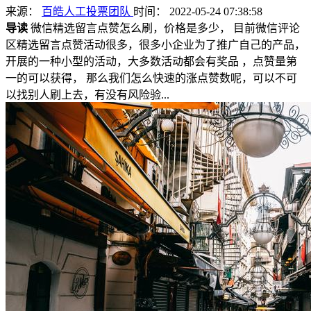
来源：
百皓人工投票团队
时间： 2022-05-24 07:38:58
导读
微信精选留言点赞怎么刷，价格是多少， 目前微信评论
区精选留言点赞活动很多，很多小企业为了推广自己的产品，
开展的一种小型的活动，大多数活动都会有奖品 ，点赞量第
一的可以获得， 那么我们怎么快速的涨点赞数呢，可以不可
以找别人刷上去，有没有风险验...