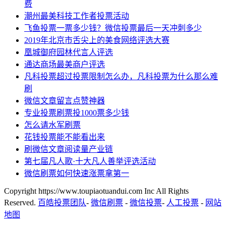
费
潮州最美科技工作者投票活动
飞鱼投票一票多少钱？微信投票最后一天冲刺多少
2019年北京市舌尖上的美食网络评选大赛
凰城御府园林代言人评选
通达商场最美商户评选
凡科投票超过投票限制怎么办，凡科投票为什么那么难
刷
微信文章留言点赞神器
专业投票刷票投1000票多少钱
怎么请水军刷票
花钱投票能不能看出来
刷微信文章阅读量产业链
第七届凡人歌·十大凡人善举评选活动
微信刷票如何快速涨票拿第一
Copyright https://www.toupiaotuandui.com Inc All Rights
Reserved.
百皓投票团队
-
微信刷票
-
微信投票
-
人工投票
-
网站
地图