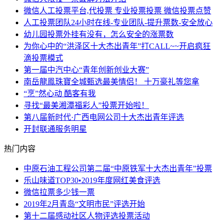
微信人工投票平台,代投票 专业投票投票 微信投票点赞
人工投票团队24小时在线-专业团队-提升票数-安全放心
幼儿园投票外挂有没有，怎么安全的涨票数
为你心中的“洪泽区十大杰出青年”打CALL~~开启疯狂
滴投票模式
第一届中汽中心“青年创新创业大赛”
南岳龍鳯珠寶全城甄选最美情侣！ 十万豪礼等您拿
“烹”然心动 酷客有我
寻找“最美湘潭福彩人”投票开始啦！
第八届新时代·广西电网公司十大杰出青年评选
开封联通服务明星
热门内容
中原石油工程公司第二届“中原铁军十大杰出青年”投票
乐山味道TOP30•2019年度网红美食评选
微信拉票多少钱一票
2019年2月青岛“文明市民”评选开始
第十二届感动社区人物评选投票活动