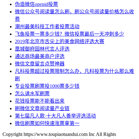
伪造微信openid投票
微信公众号阅读量怎么刷，刷公众号阅读量价格怎么收
费
潮州最美科技工作者投票活动
飞鱼投票一票多少钱？微信投票最后一天冲刺多少
2019年北京市舌尖上的美食网络评选大赛
凰城御府园林代言人评选
通达商场最美商户评选
微信文章留言点赞神器
凡科投票超过投票限制怎么办，凡科投票为什么那么难
刷
专业投票刷票投1000票多少钱
怎么请水军刷票
花钱投票能不能看出来
刷微信文章阅读量产业链
第七届凡人歌·十大凡人善举评选活动
微信刷票如何快速涨票拿第一
Copyright https://www.toupiaotuandui.com Inc All Rights