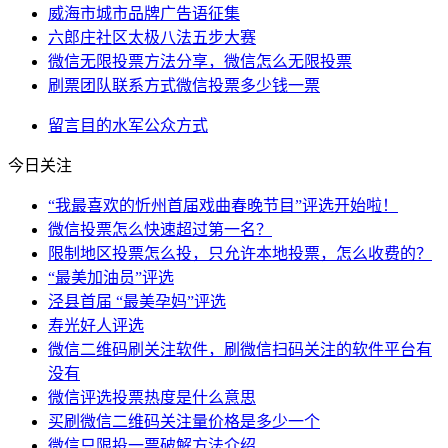
威海市城市品牌广告语征集
六郎庄社区太极八法五步大赛
微信无限投票方法分享，微信怎么无限投票
刷票团队联系方式微信投票多少钱一票
留言
目的
水军
公众
方式
今日关注
“我最喜欢的忻州首届戏曲春晚节目”评选开始啦！
微信投票怎么快速超过第一名？
限制地区投票怎么投，只允许本地投票，怎么收费的？
“最美加油员”评选
泾县首届 “最美孕妈”评选
寿光好人评选
微信二维码刷关注软件，刷微信扫码关注的软件平台有
没有
微信评选投票热度是什么意思
买刷微信二维码关注量价格是多少一个
微信只限投一票破解方法介绍