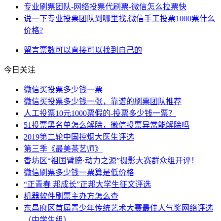
专业刷票团队-网络投票代刷票-微信怎么拉票快
说一下专业投票团队到哪里找,微信手工投票1000票什么
价格?
留言
票数
可以直接
可以找到
自己的
今日关注
微信买投票多少钱一票
微信买投票多少钱一张，靠谱的刷票团队推荐
人工投票10元1000票假的-投票多少钱一票？
51投票黑名单怎么解除，微信投票异常能解除吗
2019第二轮中国控烟大医生评选
第三季《最美茶艺师》
香坊区“祖国臂膀·动力之源”摄影大赛群众组开评！
微信刷票多少钱一票算是低价格
“正青春 邦成长”正邦大学生征文评选
机器软件刷票主办方怎么查
东昌府区首届青少年传统艺术大赛最佳人气奖网络评选
（中学生组）