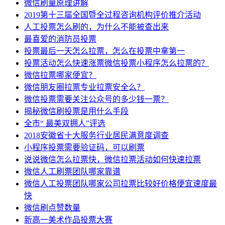
微信刷量原理讲解
2019第十三届全国暨全过程咨询机构评价推介活动
人工投票怎么刷的，为什么不能被查出来
最喜爱的消防员投票
投票最后一天怎么拉票，怎么在投票中拿第一
投票活动怎么快速涨票微信投票小程序怎么拉票的？
微信拉票哪家便宜？
微信朋友圈拉票专业拉票安全么？
微信投票需要关注公众号的多少钱一票？
揭秘微信刷投票是用什么手段
全市“ 最美双拥人”评选
2018安徽省十大服务行业居民满意度调查
小程序投票需要验证码，可以刷票
说说微信怎么拉票快，微信拉票活动如何快速拉票
微信人工刷票团队哪家靠谱
微信人工投票团队哪家公司拉票比较好价格便宜速度最
快
微信刷点赞数量
新高一美术作品投票大赛