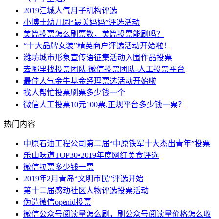
2019江城人气月子机构评选
小博士幼儿园“最美妈妈”评选活动
美篇投票怎么刷票数，美篇投票能刷吗？
“十大品牌女装”精英商户评选活动开始啦！
潍坊城市形象宣传语征集活动入围作品投票
去哪里找投票团队-微信投票团队-人工投票平台
最佳人气金牛基金经理票选活动开始啦
找人帮忙投票刷票多少钱一个
微信人工投票10元100票,正规平台多少钱一票？
热门内容
中原石油工程公司第二届“中原铁军十大杰出青年”投票
乐山味道TOP30•2019年度网红美食评选
微信拉票多少钱一票
2019年2月青岛“文明市民”评选开始
第十二届感动社区人物评选投票活动
伪造微信openid投票
微信公众号阅读量怎么刷，刷公众号阅读量价格怎么收