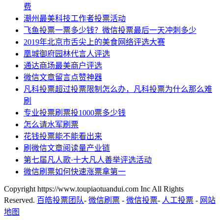
费
潮州最美科技工作者投票活动
飞鱼投票一票多少钱？微信投票最后一天冲刺多少
2019年北京市舌尖上的美食网络评选大赛
凰城御府园林代言人评选
通达商场最美商户评选
微信文章留言点赞神器
凡科投票超过投票限制怎么办，凡科投票为什么那么难
刷
专业投票刷票投1000票多少钱
怎么请水军刷票
花钱投票能不能看出来
刷微信文章阅读量产业链
第七届凡人歌·十大凡人善举评选活动
微信刷票如何快速涨票拿第一
Copyright https://www.toupiaotuandui.com Inc All Rights
Reserved.
百皓投票团队
-
微信刷票
-
微信投票
-
人工投票
-
网站
地图