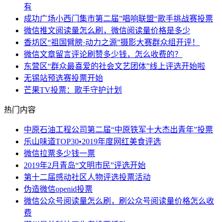
有
成功广场小西门集市第二届”唱响联盟“歌手挑战赛投票
微信推文阅读量怎么刷，微信阅读量价格是多少
香坊区“祖国臂膀·动力之源”摄影大赛群众组开评！
微信文章留言评论刷赞多少钱，怎么收费的？
东营区“群众最喜爱的社会文艺团体”线上评选开始啦
无锡站预选赛投票开始
芒果TV投票：歌手守护计划
热门内容
中原石油工程公司第二届“中原铁军十大杰出青年”投票
乐山味道TOP30•2019年度网红美食评选
微信拉票多少钱一票
2019年2月青岛“文明市民”评选开始
第十二届感动社区人物评选投票活动
伪造微信openid投票
微信公众号阅读量怎么刷，刷公众号阅读量价格怎么收
费