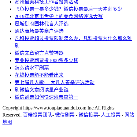
潮州最美科技工作者投票活动
飞鱼投票一票多少钱？微信投票最后一天冲刺多少
2019年北京市舌尖上的美食网络评选大赛
凰城御府园林代言人评选
通达商场最美商户评选
凡科投票超过投票限制怎么办，凡科投票为什么那么难
刷
微信文章留言点赞神器
专业投票刷票投1000票多少钱
怎么请水军刷票
花钱投票能不能看出来
第七届凡人歌·十大凡人善举评选活动
刷微信文章阅读量产业链
微信刷票如何快速涨票拿第一
Copyright https://www.toupiaotuandui.com Inc All Rights
Reserved.
百皓投票团队
-
微信刷票
-
微信投票
-
人工投票
-
网站
地图