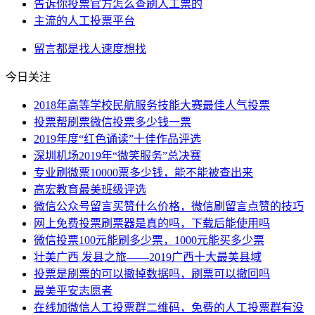
告诉你投票官方怎么查刷人工票的
主流的人工投票平台
留言
都是
找人
速度
想找
今日关注
2018年高等学校民航服务技能大赛最佳人气投票
投票帮刷票微信投票多少钱一票
2019年度“红色诵读”十佳作品评选
深圳机场2019年“微笑服务”总决赛
专业刷微票10000票多少钱，能不能被查出来
高宏教育最美班级评选
微信公众号留言买赞什么价格，微信刷留言点赞的技巧
网上免费投票刷票器是真的吗，下载后能使用吗
微信投票100元能刷多少票，1000元能买多少票
壮美广西 发县之旅——2019广西十大最美县域
投票是刷票的可以撤掉数据吗，刷票可以撤回吗
最美平安志愿者
在线加微信人工投票群二维码，免费的人工投票群有没