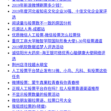
2019年新浪微博刷票多少钱？
2019年度河北省知名文化企业30强、十佳文化企业家评
选
阅读量与投票数不一致的原因分析
乐源达人秀-成都站
优质微信人工投票-微信投票怎么拉票快
重庆工商大学融智学院国际形象大使1-30号投票通道
2019帆软数据追梦人评选活动
诚信阳光大药房~海王银可络优秀心脑健康大使网络评
选
荆州店寻找嬉水萌宝
人工投票平台禁止发布51微、小鸟、凡科、有投票这些
任务
微博投票：蒙牛真果粒青春有你青春榜
正规人工投票平台存在吗？拉人投票靠谱渠道推荐
不显示投票数量的投票活动
微信朋友圈拉票语，拉票口号大全
我挺烦拉票的(转载)