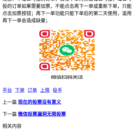
投的订单如果需要加票，不能点击再下一单或重新下单，只能
点击加票按钮；再下一单功能只能下单后的第二天使用，滥用
再下一单会造成缺量；
平台
下单
订单
上限
投手
上一篇
现在的投票没有意义
下一篇
微信投票漏洞无限投票
相关内容