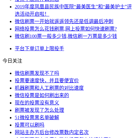
2019年度凤凰县民族中医院“最美医生”和“最美护士”评
选活动开启啦！
微信刷票一开始就遥遥领先还是低调最后冲刺
网络投票怎么花钱刷票,网上投票如何快速刷票?
微信刷100票一般多少钱,微信刷一万票是多少钱
平台
下单
订单
上限
投手
今日关注
微信刷票发现不了吗
投票要速度快，并且要便宜价
机器刷票和人工刷票的对比速度
微信投票是如何刷出来的
现在的投票没有意义
刷票被发现了怎么处理
51微投票黑名单破解
投票可以刷吗
网站主办方后台修改票数内定名次