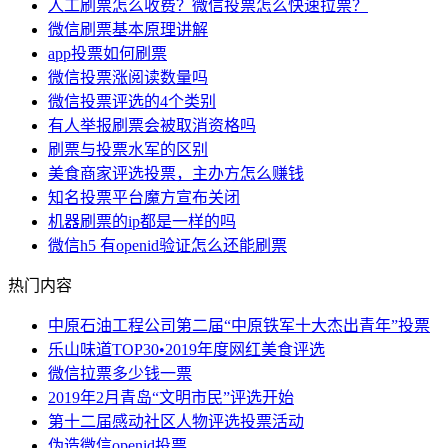
人工刷票怎么收费？微信投票怎么快速拉票？
微信刷票基本原理讲解
app投票如何刷票
微信投票涨阅读数量吗
微信投票评选的4个类别
有人举报刷票会被取消资格吗
刷票与投票水军的区别
美食商家评选投票，主办方怎么赚钱
知名投票平台魔方宣布关闭
机器刷票的ip都是一样的吗
微信h5 有openid验证怎么还能刷票
热门内容
中原石油工程公司第二届“中原铁军十大杰出青年”投票
乐山味道TOP30•2019年度网红美食评选
微信拉票多少钱一票
2019年2月青岛“文明市民”评选开始
第十二届感动社区人物评选投票活动
伪造微信openid投票