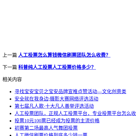
上一篇
人工投票怎么算钱微信刷票团队怎么收费？
下一篇
科普纯人工投票人工投票价格多少？
相关内容
寻找宝安宝贝之宝安品牌宣推点赞活动—文化创意类
安全就在我身边;摄影大赛网络评选活动
第七届凡人歌·十大凡人善举评选活动
人工投票团队，正规人工投票平台，专业投票平台怎么收
投票10元100票已经成为投票的主流价格
初赛第二场最高人气舞团投票
人工微信刷票价格到底多少钱一票