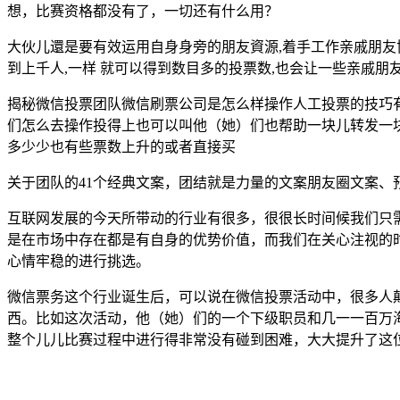
想，比赛资格都没有了，一切还有什么用？
大伙儿還是要有效运用自身身旁的朋友資源,着手工作亲戚朋友协
到上千人,一样 就可以得到数目多的投票数,也会让一些亲戚朋
揭秘微信投票团队微信刷票公司是怎么样操作人工投票的技巧
们怎么去操作投得上也可以叫他（她）们也帮助一块儿转发一
多少少也有些票数上升的或者直接买
关于团队的41个经典文案，团结就是力量的文案朋友圈文案、
互联网发展的今天所带动的行业有很多，很很长时间候我们只
是在市场中存在都是有自身的优势价值，而我们在关心注视的
心情牢稳的进行挑选。
微信票务这个行业诞生后，可以说在微信投票活动中，很多人
西。比如这次活动，他（她）们的一个下级职员和几一一百万
整个儿儿比赛过程中进行得非常没有碰到困难，大大提升了这