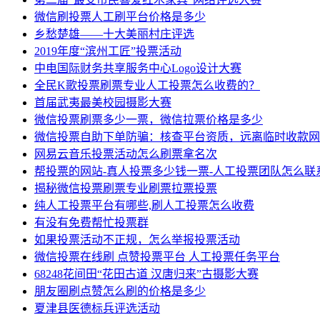
微信刷投票人工刷平台价格是多少
乡愁楚雄——十大美丽村庄评选
2019年度“滨州工匠”投票活动
中电国际财务共享服务中心Logo设计大赛
全民K歌投票刷票专业人工投票怎么收费的？
首届武夷最美校园摄影大赛
微信投票刷票多少一票，微信拉票价格是多少
微信投票自助下单防骗：核查平台资质，远离临时收款网
网易云音乐投票活动怎么刷票拿名次
帮投票的网站-真人投票多少钱一票-人工投票团队怎么联
揭秘微信投票刷票专业刷票拉票投票
纯人工投票平台有哪些,刷人工投票怎么收费
有没有免费帮忙投票群
如果投票活动不正规，怎么举报投票活动
微信投票在线刷 点赞投票平台 人工投票任务平台
68248花间田“花田古道 汉唐归来”古摄影大赛
朋友圈刷点赞怎么刷的价格是多少
夏津县医德标兵评选活动