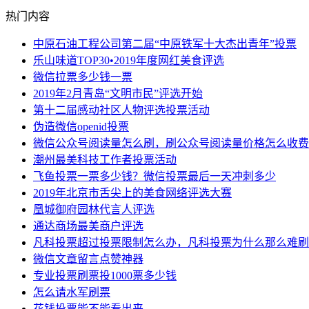
热门内容
中原石油工程公司第二届“中原铁军十大杰出青年”投票
乐山味道TOP30•2019年度网红美食评选
微信拉票多少钱一票
2019年2月青岛“文明市民”评选开始
第十二届感动社区人物评选投票活动
伪造微信openid投票
微信公众号阅读量怎么刷，刷公众号阅读量价格怎么收费
潮州最美科技工作者投票活动
飞鱼投票一票多少钱？微信投票最后一天冲刺多少
2019年北京市舌尖上的美食网络评选大赛
凰城御府园林代言人评选
通达商场最美商户评选
凡科投票超过投票限制怎么办，凡科投票为什么那么难刷
微信文章留言点赞神器
专业投票刷票投1000票多少钱
怎么请水军刷票
花钱投票能不能看出来