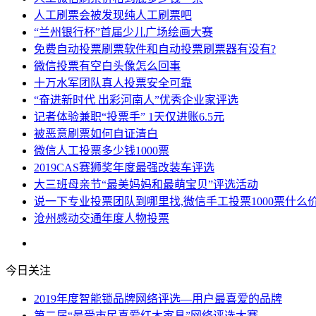
人工刷票会被发现纯人工刷票吧
“兰州银行杯”首届少儿广场绘画大赛
免费自动投票刷票软件和自动投票刷票器有没有?
微信投票有空白头像怎么回事
十万水军团队真人投票安全可靠
“奋进新时代 出彩河南人”优秀企业家评选
记者体验兼职“投票手” 1天仅进账6.5元
被恶意刷票如何自证清白
微信人工投票多少钱1000票
2019CAS赛狮奖年度最强改装车评选
大三班母亲节“最美妈妈和最萌宝贝”评选活动
说一下专业投票团队到哪里找,微信手工投票1000票什么价
沧州感动交通年度人物投票
今日关注
2019年度智能锁品牌网络评选—用户最喜爱的品牌
第二届“最受市民喜爱红木家具”网络评选大赛