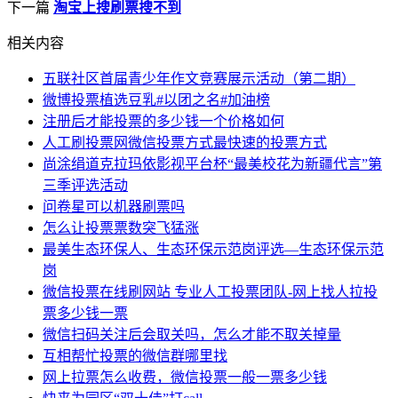
下一篇
淘宝上搜刷票搜不到
相关内容
五联社区首届青少年作文竞赛展示活动（第二期）
微博投票植选豆乳#以团之名#加油榜
注册后才能投票的多少钱一个价格如何
人工刷投票网微信投票方式最快速的投票方式
尚涂绢道克拉玛依影视平台杯“最美校花为新疆代言”第
三季评选活动
问卷星可以机器刷票吗
怎么让投票票数突飞猛涨
最美生态环保人、生态环保示范岗评选—生态环保示范
岗
微信投票在线刷网站 专业人工投票团队-网上找人拉投
票多少钱一票
微信扫码关注后会取关吗，怎么才能不取关掉量
互相帮忙投票的微信群哪里找
网上拉票怎么收费，微信投票一般一票多少钱