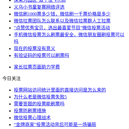
快来为园区“双十佳”打call
义乌小书童复赛网络评选
微信刷1000票多少钱，微信刷一千票价格是多少
微信拉票团队怎么联系以及微信拉票群人工拉票
”点赞优秀宝贝，选出最喜爱节目”微信投票活动
手机微信投票怎么刷票最安全，微信朋友圈刷投票可以
吗
现在的投票没有意义
有验证码的投票可以刷票吗
家长
拉票
页面
助力
学费
今日关注
投票网站访问统计里面的直接访问是怎么来的
为什么老是微信投票失败5
​需要答题的投票能刷票吗
投票防刷票措施
微信投票心理战术
“金牌商家”投票活动背后可能是一场骗局