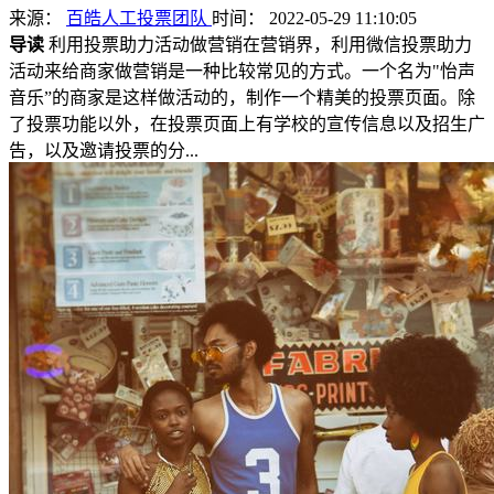
来源：
百皓人工投票团队
时间： 2022-05-29 11:10:05
导读
利用投票助力活动做营销在营销界，利用微信投票助力
活动来给商家做营销是一种比较常见的方式。一个名为"怡声
音乐”的商家是这样做活动的，制作一个精美的投票页面。除
了投票功能以外，在投票页面上有学校的宣传信息以及招生广
告，以及邀请投票的分...