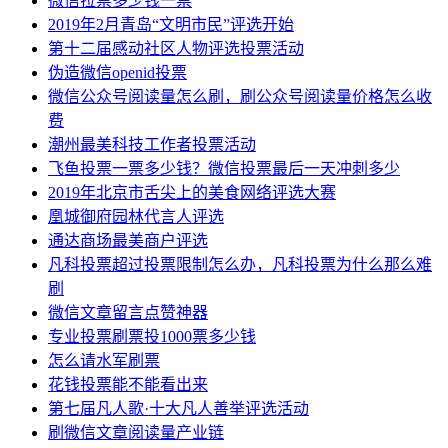
微信拉票多少钱一票
2019年2月青岛“文明市民”评选开始
第十二届感动社区人物评选投票活动
伪造微信openid投票
微信公众号阅读量怎么刷，刷公众号阅读量价格怎么收
费
潮州最美科技工作者投票活动
飞鱼投票一票多少钱？微信投票最后一天冲刺多少
2019年北京市舌尖上的美食网络评选大赛
凰城御府园林代言人评选
通达商场最美商户评选
凡科投票超过投票限制怎么办，凡科投票为什么那么难
刷
微信文章留言点赞神器
专业投票刷票投1000票多少钱
怎么请水军刷票
花钱投票能不能看出来
第七届凡人歌·十大凡人善举评选活动
刷微信文章阅读量产业链