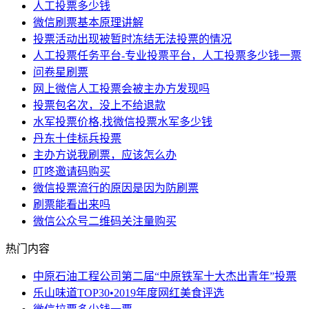
人工投票多少钱
微信刷票基本原理讲解
投票活动出现被暂时冻结无法投票的情况
人工投票任务平台-专业投票平台，人工投票多少钱一票
问卷星刷票
网上微信人工投票会被主办方发现吗
投票包名次，没上不给退款
水军投票价格,找微信投票水军多少钱
丹东十佳标兵投票
主办方说我刷票，应该怎么办
叮咚邀请码购买
微信投票流行的原因是因为防刷票
刷票能看出来吗
微信公众号二维码关注量购买
热门内容
中原石油工程公司第二届“中原铁军十大杰出青年”投票
乐山味道TOP30•2019年度网红美食评选