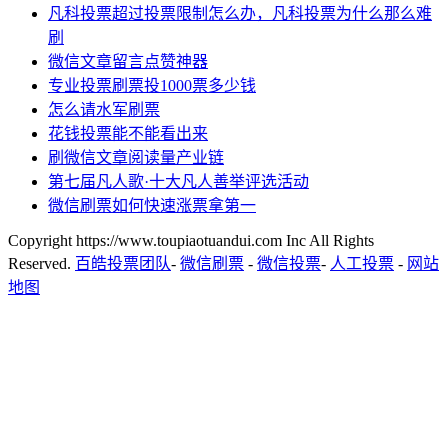
凡科投票超过投票限制怎么办，凡科投票为什么那么难
刷
微信文章留言点赞神器
专业投票刷票投1000票多少钱
怎么请水军刷票
花钱投票能不能看出来
刷微信文章阅读量产业链
第七届凡人歌·十大凡人善举评选活动
微信刷票如何快速涨票拿第一
Copyright https://www.toupiaotuandui.com Inc All Rights
Reserved.
百皓投票团队
-
微信刷票
-
微信投票
-
人工投票
-
网站
地图