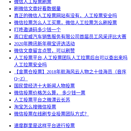
微信人工投票刷票
刷微信文章好看数据量
真正的微信人工投票网站有没有，人工投票安全吗
微信拉票怎么人工买票，微信人工拉票怎么刷投票
叮咚邀请码多少钱一个
周口宏威汽车销售服务有限公司首届员工风采评比大赛
2020年腾讯新年萌宝评选活动
微信文章留言点赞，可以刷赞
人工投票平台,人工投票团队人工拉票后台可以查出来吗
人工拉票安全吗
【金票仓投票】2018年航海风云人物之十佳海员（音序
Q~Z）
国民营经济十大新闻人物投票
微信投票价格怎么算， 多少钱一票
人工投票平台之微漂云长苏
淘宝怎么搜微信投票
微信投票在线刷专业投票团队方式？
速度
群里
是这样
平台
进行投票