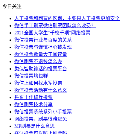
今日关注
人工投票和刷票的区别，主要是人工投票更加安全
微信手工刷票微信刷票团队怎么收费？
2021全国大学生“千校千项”网络投票
微信投票行业与百度的关系
微信投票与谨慎担心被发现
微信投票数量大于阅读量
微信刷票不退钱怎么办
类似智助神话的投票平台
微信投票均包群
微信上如何找水军投票
微信投票活动有什么意义
丹东十佳标兵投票
微信刷票技术分享
微信投票系统系列小手投票
网络投票，刷票很难避免
MP刷票是什么意思
在51投票可以防止刷票吗