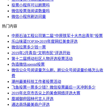
投票小程序可以刷票吗
微信投票涨阅读数量吗
微信小程序刷访问量
热门内容
中原石油工程公司第二届“中原铁军十大杰出青年”投票
乐山味道TOP30•2019年度网红美食评选
微信拉票多少钱一票
2019年2月青岛“文明市民”评选开始
第十二届感动社区人物评选投票活动
伪造微信openid投票
微信公众号阅读量怎么刷，刷公众号阅读量价格怎么收
费
潮州最美科技工作者投票活动
飞鱼投票一票多少钱？微信投票最后一天冲刺多少
2019年北京市舌尖上的美食网络评选大赛
凰城御府园林代言人评选
通达商场最美商户评选