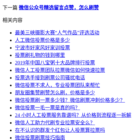
下一篇
微信公众号精选留言点赞，怎么刷赞
相关内容
最美三峡摄影大赛“人气作品”评选活动
人工微信投票价格是多少
宁波市好家风好家训投票
投票刷礼物的钱到哪里
2019年中国八宝粥十大品牌排行投票
微信人工投票团队拉票微信如何快速拉票
投票选手接到刷票公司骚扰电话
微信投票不求人，专业投票团队来帮忙
朋友圈集赞刷赞怎么刷，价格是多少
微信投票刷一票多少钱？微信刷票冲刺价格多少？
微信投票一毛一票是真的吗？
24 小时人工投票服务靠谱吗？从价格到流程逐一拆解
微信人工助力代刷专业拉票安全么？
在不认识的群发个红包让人投票算拉票吗
微信投票刷票技巧指南