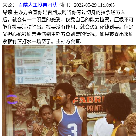
来源：
百皓人工投票团队
时间： 2022-05-29 11:10:05
导读
主办方会查你是否刷票吗当你有过切身的拉票经历以
后，就会有一个明显的感受，仅凭自己的能力拉票，压根不可
能在投票活动胜出。拉票没有作用，就会想到花钱刷票。但是
又担心花钱刷票会遇到主办方查刷票的情况，如果被查出来刷
票就竹篮打水一场空了。主办方会查...