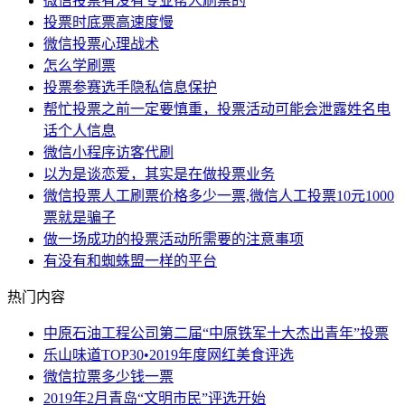
微信投票有没有专业帮人刷票的
投票时底票高速度慢
微信投票心理战术
怎么学刷票
投票参赛选手隐私信息保护
帮忙投票之前一定要慎重，投票活动可能会泄露姓名电
话个人信息
微信小程序访客代刷
以为是谈恋爱，其实是在做投票业务
微信投票人工刷票价格多少一票,微信人工投票10元1000
票就是骗子
做一场成功的投票活动所需要的注意事项
有没有和蜘蛛盟一样的平台
热门内容
中原石油工程公司第二届“中原铁军十大杰出青年”投票
乐山味道TOP30•2019年度网红美食评选
微信拉票多少钱一票
2019年2月青岛“文明市民”评选开始