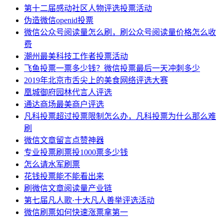
第十二届感动社区人物评选投票活动
伪造微信openid投票
微信公众号阅读量怎么刷，刷公众号阅读量价格怎么收
费
潮州最美科技工作者投票活动
飞鱼投票一票多少钱？微信投票最后一天冲刺多少
2019年北京市舌尖上的美食网络评选大赛
凰城御府园林代言人评选
通达商场最美商户评选
凡科投票超过投票限制怎么办，凡科投票为什么那么难
刷
微信文章留言点赞神器
专业投票刷票投1000票多少钱
怎么请水军刷票
花钱投票能不能看出来
刷微信文章阅读量产业链
第七届凡人歌·十大凡人善举评选活动
微信刷票如何快速涨票拿第一