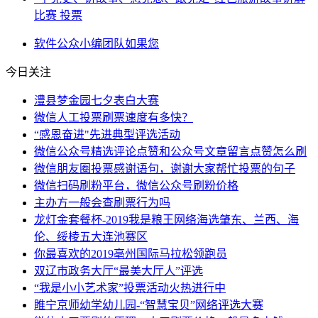
比赛 投票
软件
公众
小编
团队
如果您
今日关注
澧县梦金园七夕表白大赛
微信人工投票刷票速度有多快？
“感恩奋进"先进典型评选活动
微信公众号精选评论点赞和公众号文章留言点赞怎么刷
微信朋友圈投票感谢语句，谢谢大家帮忙投票的句子
微信扫码刷粉平台，微信公众号刷粉价格
主办方一般会查刷票行为吗
龙灯金套餐杯-2019我是粮王网络海选肇东、兰西、海
伦、绥棱五大连池赛区
你最喜欢的2019亳州国际马拉松领跑员
双辽市政务大厅“最美大厅人”评选
“我是小小艺术家”投票活动火热进行中
睢宁京师幼学幼儿园-“智慧宝贝”网络评选大赛