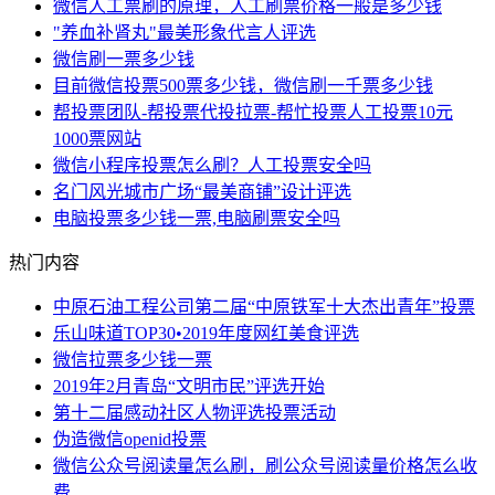
微信人工票刷的原理，人工刷票价格一般是多少钱
"养血补肾丸"最美形象代言人评选
微信刷一票多少钱
目前微信投票500票多少钱，微信刷一千票多少钱
帮投票团队-帮投票代投拉票-帮忙投票人工投票10元
1000票网站
微信小程序投票怎么刷？人工投票安全吗
名门风光城市广场“最美商铺”设计评选
电脑投票多少钱一票,电脑刷票安全吗
热门内容
中原石油工程公司第二届“中原铁军十大杰出青年”投票
乐山味道TOP30•2019年度网红美食评选
微信拉票多少钱一票
2019年2月青岛“文明市民”评选开始
第十二届感动社区人物评选投票活动
伪造微信openid投票
微信公众号阅读量怎么刷，刷公众号阅读量价格怎么收
费