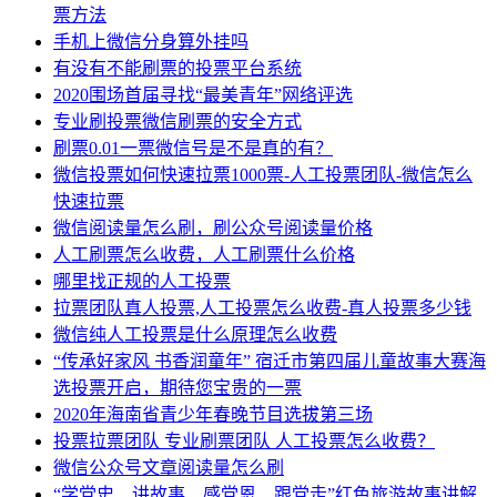
票方法
手机上微信分身算外挂吗
有没有不能刷票的投票平台系统
2020围场首届寻找“最美青年”网络评选
专业刷投票微信刷票的安全方式
刷票0.01一票微信号是不是真的有？
微信投票如何快速拉票1000票-人工投票团队-微信怎么
快速拉票
微信阅读量怎么刷，刷公众号阅读量价格
人工刷票怎么收费，人工刷票什么价格
哪里找正规的人工投票
拉票团队真人投票,人工投票怎么收费-真人投票多少钱
微信纯人工投票是什么原理怎么收费
“传承好家风 书香润童年” 宿迁市第四届儿童故事大赛海
选投票开启，期待您宝贵的一票
2020年海南省青少年春晚节目选拔第三场
投票拉票团队 专业刷票团队 人工投票怎么收费？
微信公众号文章阅读量怎么刷
“学党史、讲故事、感党恩、跟党走”红色旅游故事讲解