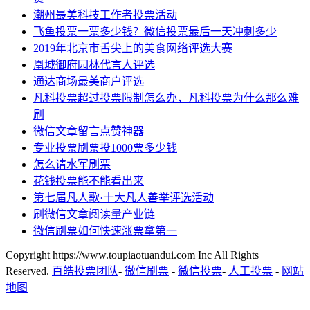
潮州最美科技工作者投票活动
飞鱼投票一票多少钱？微信投票最后一天冲刺多少
2019年北京市舌尖上的美食网络评选大赛
凰城御府园林代言人评选
通达商场最美商户评选
凡科投票超过投票限制怎么办，凡科投票为什么那么难
刷
微信文章留言点赞神器
专业投票刷票投1000票多少钱
怎么请水军刷票
花钱投票能不能看出来
第七届凡人歌·十大凡人善举评选活动
刷微信文章阅读量产业链
微信刷票如何快速涨票拿第一
Copyright https://www.toupiaotuandui.com Inc All Rights
Reserved.
百皓投票团队
-
微信刷票
-
微信投票
-
人工投票
-
网站
地图