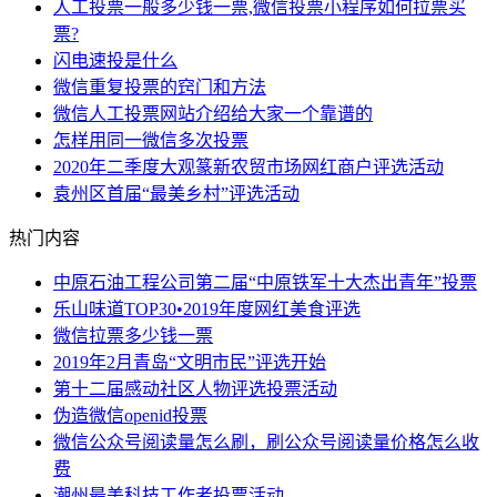
人工投票一般多少钱一票,微信投票小程序如何拉票买
票?
闪电速投是什么
微信重复投票的窍门和方法
微信人工投票网站介绍给大家一个靠谱的
怎样用同一微信多次投票
2020年二季度大观篆新农贸市场网红商户评选活动
袁州区首届“最美乡村”评选活动
热门内容
中原石油工程公司第二届“中原铁军十大杰出青年”投票
乐山味道TOP30•2019年度网红美食评选
微信拉票多少钱一票
2019年2月青岛“文明市民”评选开始
第十二届感动社区人物评选投票活动
伪造微信openid投票
微信公众号阅读量怎么刷，刷公众号阅读量价格怎么收
费
潮州最美科技工作者投票活动