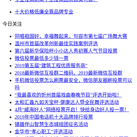
十大
价格低廉
全靠
品牌
专业
今日关注
同唱祖国好，幸福舞起来，句容市第七届广场舞大赛
温州市首届改革创新最佳实践案例评选
第六届新华保险杯小小达人秀初赛人气节目投票
微信投票最低多少钱一票
2019第五届“建筑工程优质服务商”
2018最新微信互投群二维码，2019最新微信互投群
手机微信投票怎么刷票最安全，微信朋友圈刷投票可以
吗
“我最喜欢的忻州首届戏曲春晚节目”评选开始啦！
太和汇鑫九如天宝杯·健康达人暨全民舞评选活动
4月“威海好人”网络投票开启！快给身边好人投一票！
2019年中国电话机十大品牌排行投票
镇雄伴山智慧生态城组团征名活动
金华市“孝心职工”评选活动