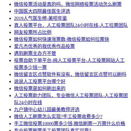
微信投票活动是真的吗，微信网络投票活动怎么刷票
中国医大四院最佳医生评选
2019人气医生榜-美呗年鉴
真人投票平台，人工投票团队24小时在线-人工拉票团队
网友投票所占比例
微信投票如何快速涨票数-微信投票如何拉票快
爱凡杰优秀的我优秀作品投票
遇到刷票主办方不管
投票自助下单平台-纯人工投票平台-人工投票网站人工
投票多少钱一票
微信留言区点赞软件有没有，微信留言区点赞可以刷吗
说说人工投票平台哪个好
微信投票是如何刷出来的
人工投票助力团队，专业微信人工投票团队-人工投票团
队24小时在线
九户镇中心幼儿园最美教师评选
微信人工刷票怎么实现?手工投票收费多少?
手工微信投票10000票多少钱,微信刷票一万票什么价格
专业投票刷票手工投票团队真实可靠？