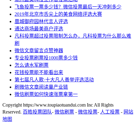
飞鱼投票一票多少钱？微信投票最后一天冲刺多少
2019年北京市舌尖上的美食网络评选大赛
凰城御府园林代言人评选
通达商场最美商户评选
凡科投票超过投票限制怎么办，凡科投票为什么那么难
刷
微信文章留言点赞神器
专业投票刷票投1000票多少钱
怎么请水军刷票
花钱投票能不能看出来
第七届凡人歌·十大凡人善举评选活动
刷微信文章阅读量产业链
微信刷票如何快速涨票拿第一
Copyright https://www.toupiaotuandui.com Inc All Rights
Reserved.
百皓投票团队
-
微信刷票
-
微信投票
-
人工投票
-
网站
地图