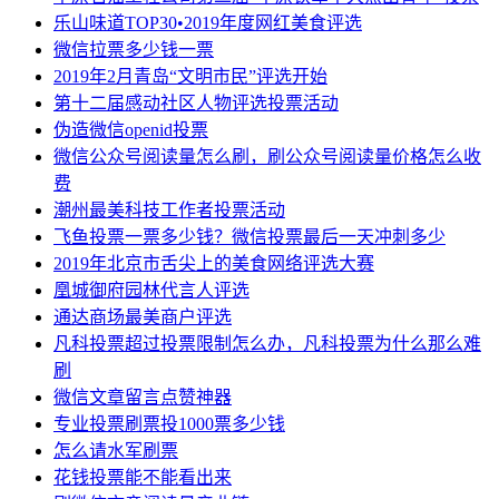
乐山味道TOP30•2019年度网红美食评选
微信拉票多少钱一票
2019年2月青岛“文明市民”评选开始
第十二届感动社区人物评选投票活动
伪造微信openid投票
微信公众号阅读量怎么刷，刷公众号阅读量价格怎么收
费
潮州最美科技工作者投票活动
飞鱼投票一票多少钱？微信投票最后一天冲刺多少
2019年北京市舌尖上的美食网络评选大赛
凰城御府园林代言人评选
通达商场最美商户评选
凡科投票超过投票限制怎么办，凡科投票为什么那么难
刷
微信文章留言点赞神器
专业投票刷票投1000票多少钱
怎么请水军刷票
花钱投票能不能看出来