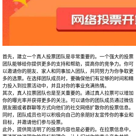
首先，建立一个真人投票团队是非常重要的。一个强大的投票
团队能够给你提供更多的支持和帮助，提高你的竞争力。你可
以邀请你的朋友、家人和同事加入团队，共同努力为你争取更
多的选票。在选择团队成员时，要确保他们有足够的时间和精
力投入到拉票活动中，并且对你的事业充满热情。
其次，真人拉票团队也是至关重要的。通过真人拉票可以增加
你的曝光率并获得更多的关注。可以请你的团队成员通过微信
朋友圈或者群聊等方式向他们的社交网络扩散你的投票信息。
同时，团队成员也可以积极向自己的亲朋好友宣传你的事业和
目标，并邀请他们参与投票。
此外，提供简洁明了的投票内容也是必要的。在拉票信息中，