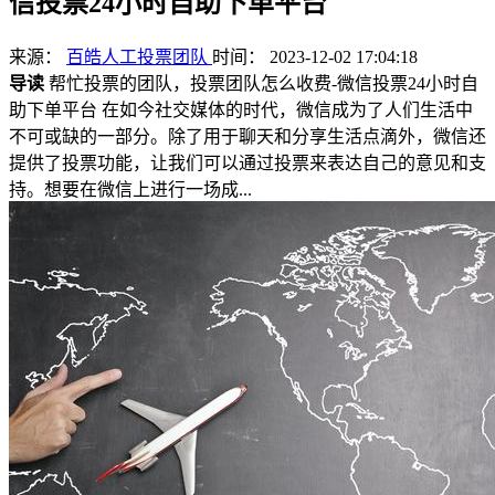
信投票24小时自助下单平台
来源：
百皓人工投票团队
时间： 2023-12-02 17:04:18
导读
帮忙投票的团队，投票团队怎么收费-微信投票24小时自
助下单平台 在如今社交媒体的时代，微信成为了人们生活中
不可或缺的一部分。除了用于聊天和分享生活点滴外，微信还
提供了投票功能，让我们可以通过投票来表达自己的意见和支
持。想要在微信上进行一场成...