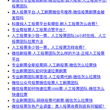
南宫市专业投票刷票-微信拉票-真人投票-人工投票平台-
投票团队
真人投票平台-人工刷票微信号推荐-微信投票刷票会被
发现吗
科普纯人工投票平台有哪些,刷人工投票怎么收费？
专业帮投票人工投票点赞平台？
人工投票多少钱一票，人工投票团队24小时在线、人工
投票团队拉票方法
人工投票多少钱一票，人工投票怎样收费？
微信刷投票-人工投票团队怎么样的方法-正规人工投票
平台
专业刷票全能投票网-人工刷投票-微信怎么拉票快
专业刷票团队如何快速拉票刷票
专业刷票团队哪里找-人工投票代刷-微信怎么拉票快
微信公众号投票微信投票人工刷票团队
微信投票如何快速拉票1000票-人工投票团队-微信怎么
快速拉票
专业刷票团队-网络投票代刷票-微信怎么拉票快
微信投票灰色产业调查：真人投票收费到底有何猫腻？