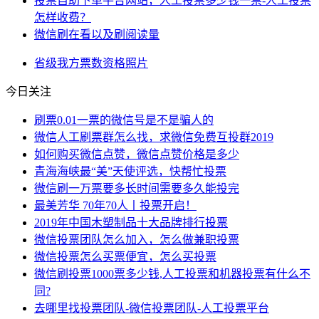
投票自助下单平台网站，人工投票多少钱一票-人工投票
怎样收费？
微信刷在看以及刷阅读量
省级
我方
票数
资格
照片
今日关注
刷票0.01一票的微信号是不是骗人的
微信人工刷票群怎么找，求微信免费互投群2019
如何购买微信点赞，微信点赞价格是多少
青海海峡最“美”天使评选，快帮忙投票
微信刷一万票要多长时间需要多久能投完
最美芳华 70年70人丨投票开启！
2019年中国木塑制品十大品牌排行投票
微信投票团队怎么加入，怎么做兼职投票
微信投票怎么买票便宜，怎么买投票
微信刷投票1000票多少钱,人工投票和机器投票有什么不
同?
去哪里找投票团队-微信投票团队-人工投票平台