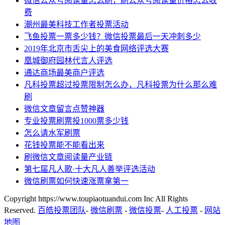
微信公众号阅读量怎么刷，刷公众号阅读量价格怎么收
费
潮州最美科技工作者投票活动
飞鱼投票一票多少钱？微信投票最后一天冲刺多少
2019年北京市舌尖上的美食网络评选大赛
凰城御府园林代言人评选
通达商场最美商户评选
凡科投票超过投票限制怎么办，凡科投票为什么那么难
刷
微信文章留言点赞神器
专业投票刷票投1000票多少钱
怎么请水军刷票
花钱投票能不能看出来
刷微信文章阅读量产业链
第七届凡人歌·十大凡人善举评选活动
微信刷票如何快速涨票拿第一
Copyright https://www.toupiaotuandui.com Inc All Rights
Reserved.
百皓投票团队
-
微信刷票
-
微信投票
-
人工投票
-
网站
地图