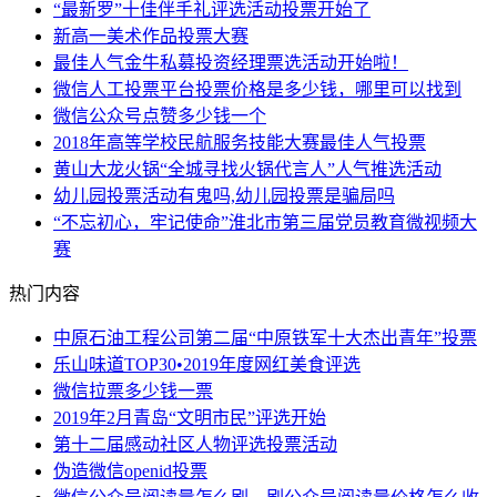
“最新罗”十佳伴手礼评选活动投票开始了
新高一美术作品投票大赛
最佳人气金牛私募投资经理票选活动开始啦！
微信人工投票平台投票价格是多少钱，哪里可以找到
微信公众号点赞多少钱一个
2018年高等学校民航服务技能大赛最佳人气投票
黄山大龙火锅“全城寻找火锅代言人”人气推选活动
幼儿园投票活动有鬼吗,幼儿园投票是骗局吗
“不忘初心，牢记使命”淮北市第三届党员教育微视频大
赛
热门内容
中原石油工程公司第二届“中原铁军十大杰出青年”投票
乐山味道TOP30•2019年度网红美食评选
微信拉票多少钱一票
2019年2月青岛“文明市民”评选开始
第十二届感动社区人物评选投票活动
伪造微信openid投票