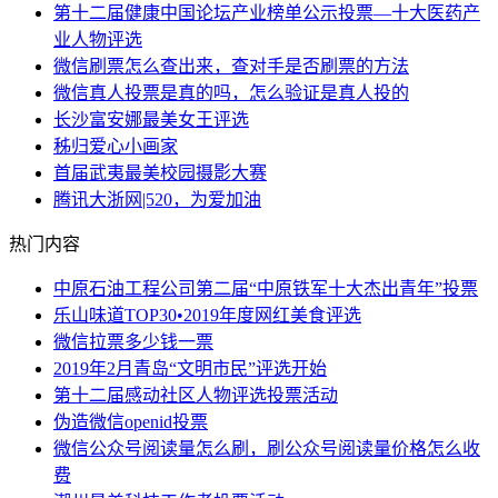
第十二届健康中国论坛产业榜单公示投票—十大医药产
业人物评选
微信刷票怎么查出来，查对手是否刷票的方法
微信真人投票是真的吗，怎么验证是真人投的
长沙富安娜最美女王评选
秭归爱心小画家
首届武夷最美校园摄影大赛
腾讯大浙网|520，为爱加油
热门内容
中原石油工程公司第二届“中原铁军十大杰出青年”投票
乐山味道TOP30•2019年度网红美食评选
微信拉票多少钱一票
2019年2月青岛“文明市民”评选开始
第十二届感动社区人物评选投票活动
伪造微信openid投票
微信公众号阅读量怎么刷，刷公众号阅读量价格怎么收
费