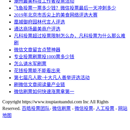
潮州最美科技工作者投票活动
飞鱼投票一票多少钱？微信投票最后一天冲刺多少
2019年北京市舌尖上的美食网络评选大赛
凰城御府园林代言人评选
通达商场最美商户评选
凡科投票超过投票限制怎么办，凡科投票为什么那么难
刷
微信文章留言点赞神器
专业投票刷票投1000票多少钱
怎么请水军刷票
花钱投票能不能看出来
第七届凡人歌·十大凡人善举评选活动
刷微信文章阅读量产业链
微信刷票如何快速涨票拿第一
Copyright https://www.toupiaotuandui.com Inc All Rights
Reserved.
百皓投票团队
-
微信刷票
-
微信投票
-
人工投票
-
网站
地图