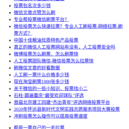
投票包名次多少钱
微信文章点赞怎么刷
专业帮投票微信刷票平台？
微信投票怎么快速拉票？专业人工刷投票-网络拉票-刷
票方式？
中国十佳粮油优质特色产品投票
真正的微信人工投票网站有没有，人工投票安全吗
微博投票怎么刷票，怎么刷票快
人工投票团队微信-微信投票怎么拉票快
刷微信文章的好看数据
人工刷一票什么价格多少钱
现在淘宝刷票1000张多少钱
关于微信的一些小知识，投票找小二
石柱·踢遍重庆“最受欢迎球队”评选
首届北京建工四建“杰出青年”评选网络投票平台
2020年怀远县新时代文明实践志愿服务项目大赛投票
冲刺投票怎么操作可以提高投票速度
都是
一票
自己的
一毛
拉票