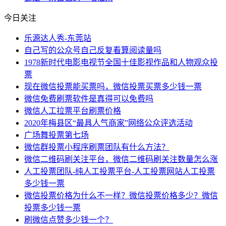
今日关注
乐源达人秀-东莞站
自己写的公众号自己反复看算阅读量吗
1978新时代电影电视节全国十佳影视作品和人物观众投
票
现在微信投票能买票吗，微信投票买票多少钱一票
微信免费刷票软件是真得可以免费吗
微信人工拉票平台刷票价格
2020年梅县区“最具人气商家”网络公众评选活动
广场舞投票第七场
微信群投票小程序刷票团队有什么方法？
微信二维码刷关注平台，微信二维码刷关注数量怎么涨
人工投票团队-纯人工投票平台-人工投票网站人工投票
多少钱一票
微信投票价格为什么不一样？微信投票价格多少？微信
投票多少钱一票
刷微信点赞多少钱一个？