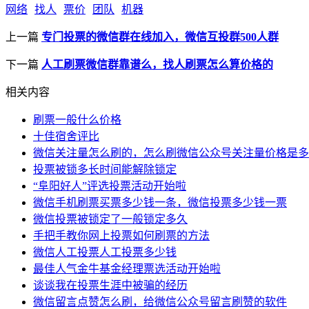
网络
找人
票价
团队
机器
上一篇
专门投票的微信群在线加入，微信互投群500人群
下一篇
人工刷票微信群靠谱么，找人刷票怎么算价格的
相关内容
刷票一般什么价格
十佳宿舍评比
微信关注量怎么刷的，怎么刷微信公众号关注量价格是多
投票被锁多长时间能解除锁定
“阜阳好人”评选投票活动开始啦
微信手机刷票买票多少钱一条，微信投票多少钱一票
微信投票被锁定了一般锁定多久
手把手教你网上投票如何刷票的方法
微信人工投票人工投票多少钱
最佳人气金牛基金经理票选活动开始啦
谈谈我在投票生涯中被骗的经历
微信留言点赞怎么刷，给微信公众号留言刷赞的软件