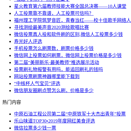
星火教育第六届教师技能大赛全国总决赛——10人课堂
人工投票靠不靠谱，人工投票可信吗？
福州理工学院筑梦音匠，青春当红——校十佳歌手网络人
寻找测绘最美声音2020测绘歌唱比赛
微信投票真人投和软件刷的区别,微信人工投票多少钱
寿光好人评选
手机投票怎么刷票数，刷票价格多少钱
微信网上投票如何刷票，微信网上投票价格是多少钱
第二届“美丽新乐·最美教师”推选展示活动
投票刷礼物报警有用吗，能追回刷礼的钱吗
网站投票刷票神器哪里能下载到
“中核杯人气宝贝”评选
微信朋友圈刷点赞怎么刷，价格是多少
热门内容
中原石油工程公司第二届“中原铁军十大杰出青年”投票
乐山味道TOP30•2019年度网红美食评选
微信拉票多少钱一票