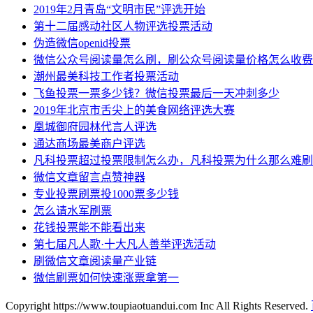
2019年2月青岛“文明市民”评选开始
第十二届感动社区人物评选投票活动
伪造微信openid投票
微信公众号阅读量怎么刷，刷公众号阅读量价格怎么收费
潮州最美科技工作者投票活动
飞鱼投票一票多少钱？微信投票最后一天冲刺多少
2019年北京市舌尖上的美食网络评选大赛
凰城御府园林代言人评选
通达商场最美商户评选
凡科投票超过投票限制怎么办，凡科投票为什么那么难刷
微信文章留言点赞神器
专业投票刷票投1000票多少钱
怎么请水军刷票
花钱投票能不能看出来
第七届凡人歌·十大凡人善举评选活动
刷微信文章阅读量产业链
微信刷票如何快速涨票拿第一
Copyright https://www.toupiaotuandui.com Inc All Rights Reserved.