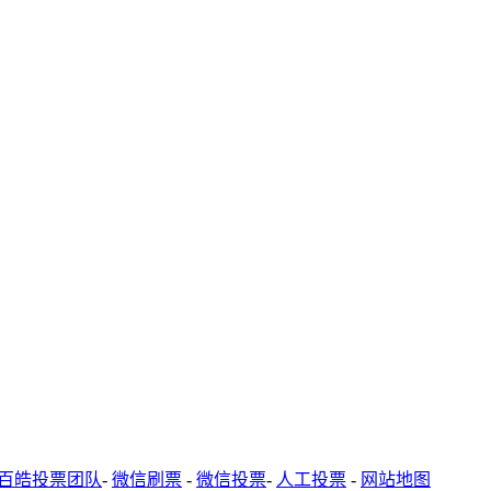
百皓投票团队
-
微信刷票
-
微信投票
-
人工投票
-
网站地图