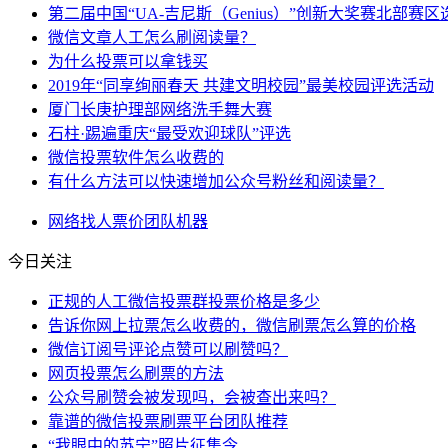
第二届中国“UA-吉尼斯（Genius）”创新大奖赛北部赛
微信文章人工怎么刷阅读量？
为什么投票可以拿钱买
2019年“同享绚丽春天 共建文明校园”最美校园评选活动
厦门长庚护理部网络洗手舞大赛
石柱·踢遍重庆“最受欢迎球队”评选
微信投票软件怎么收费的
有什么方法可以快速增加公众号粉丝和阅读量？
网络
找人
票价
团队
机器
今日关注
正规的人工微信投票群投票价格是多少
告诉你网上拉票怎么收费的，微信刷票怎么算的价格
微信订阅号评论点赞可以刷赞吗？
网页投票怎么刷票的方法
公众号刷赞会被发现吗，会被查出来吗？
靠谱的微信投票刷票平台团队推荐
“我眼中的苏宁”照片征集令