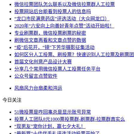
微信拉票团队怎么联系以及微信拉票群人工拉票
投票网站后台能看到投票人的信息吗
“龙口市民满意药店”评选活动（大众网龙口）
2020年“六安向上向善好青年点赞”活动开始啦！
专业刷票群，微信投票刷票的秘密
刷微信文章再看和文章点赞的数据
“疫”后花开，“镜”下芳华摄影征集活动
如何区分人工投票、刷投票？快速识别人工拉票及刷票团
首届文化创意产品设计大赛
分享几个常用微信投票人工投票任务平台
公众号留言点赞软件
风扇
风力
台扇
柔和
鸿运
今日关注
51微投票是咋回事总是显示账号异常
投票人工团队8元1000票投票群-刷票群-拉票群真实么
“现男友”宠你计划，赢七夕大礼！
“最新罗”十佳伴手礼评选活动投票开始了