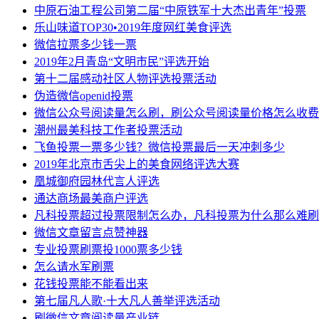
中原石油工程公司第二届“中原铁军十大杰出青年”投票
乐山味道TOP30•2019年度网红美食评选
微信拉票多少钱一票
2019年2月青岛“文明市民”评选开始
第十二届感动社区人物评选投票活动
伪造微信openid投票
微信公众号阅读量怎么刷，刷公众号阅读量价格怎么收费
潮州最美科技工作者投票活动
飞鱼投票一票多少钱？微信投票最后一天冲刺多少
2019年北京市舌尖上的美食网络评选大赛
凰城御府园林代言人评选
通达商场最美商户评选
凡科投票超过投票限制怎么办，凡科投票为什么那么难刷
微信文章留言点赞神器
专业投票刷票投1000票多少钱
怎么请水军刷票
花钱投票能不能看出来
第七届凡人歌·十大凡人善举评选活动
刷微信文章阅读量产业链