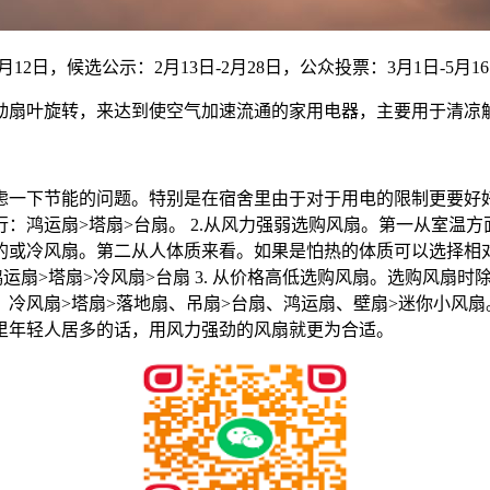
12日，候选公示：2月13日-2月28日，公众投票：3月1日-5月16
动扇叶旋转，来达到使空气加速流通的家用电器，主要用于清凉
考虑一下节能的问题。特别是在宿舍里由于对于用电的限制更要
：鸿运扇>塔扇>台扇。 2.从风力强弱选购风扇。第一从室温
的或冷风扇。第二从人体质来看。如果是怕热的体质可以选择相
运扇>塔扇>冷风扇>台扇 3. 从价格高低选购风扇。选购风扇
风扇>塔扇>落地扇、吊扇>台扇、鸿运扇、壁扇>迷你小风扇。 
里年轻人居多的话，用风力强劲的风扇就更为合适。