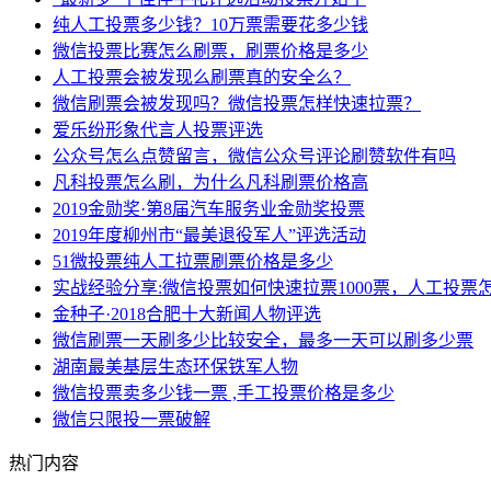
纯人工投票多少钱？10万票需要花多少钱
微信投票比赛怎么刷票，刷票价格是多少
人工投票会被发现么刷票真的安全么？
微信刷票会被发现吗？微信投票怎样快速拉票？
爱乐纷形象代言人投票评选
公众号怎么点赞留言，微信公众号评论刷赞软件有吗
凡科投票怎么刷，为什么凡科刷票价格高
2019金勋奖·第8届汽车服务业金勋奖投票
2019年度柳州市“最美退役军人”评选活动
51微投票纯人工拉票刷票价格是多少
实战经验分享:微信投票如何快速拉票1000票，人工投票
金种子·2018合肥十大新闻人物评选
微信刷票一天刷多少比较安全，最多一天可以刷多少票
湖南最美基层生态环保铁军人物
微信投票卖多少钱一票 ,手工投票价格是多少
微信只限投一票破解
热门内容