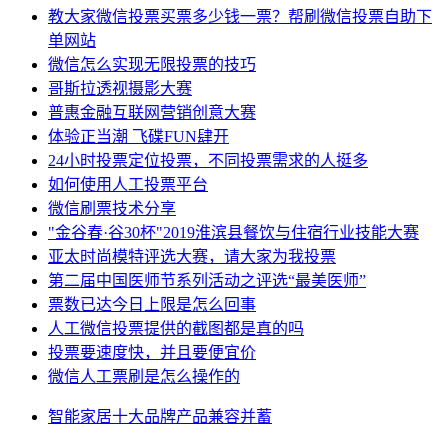
教大家微信投票买票多少钱一票？帮刷微信投票自助下
单网站
微信怎么实现无限投票的技巧
哥斯拉透视摄影大赛
普惠金融互联网营销创意大赛
体验正当潮 飞碟FUN肆开
24小时投票定位投票，不同投票需求的人挺多
如何使用人工投票平台
微信刷票技术分享
"金谷春·谷30杯"2019淮滨县餐饮与住宿行业技能大赛
亚太时尚模特评选大赛，请大家为我投票
第二届中国医师节系列活动之评选“最美医师”
票数已达今日上限是怎么回事
人工微信投票提供的截图都是真的吗
投票要速度快，并且要便宜价
微信人工票刷是怎么操作的
智能家居
十大
品牌
产品
兼容并蓄