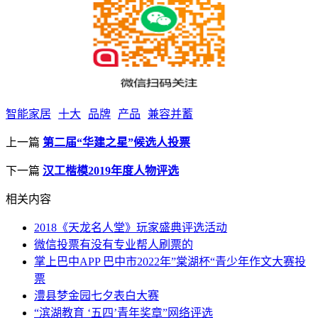
智能家居
十大
品牌
产品
兼容并蓄
上一篇
第二届“华建之星”候选人投票
下一篇
汉工楷模2019年度人物评选
相关内容
2018《天龙名人堂》玩家盛典评选活动
微信投票有没有专业帮人刷票的
掌上巴中APP 巴中市2022年”棠湖杯“青少年作文大赛投
票
澧县梦金园七夕表白大赛
“滨湖教育 ‘五四’青年奖章”网络评选