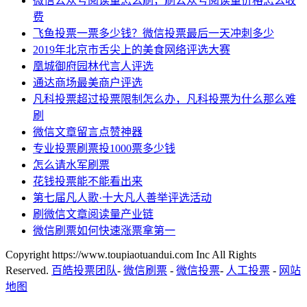
微信公众号阅读量怎么刷，刷公众号阅读量价格怎么收
费
飞鱼投票一票多少钱？微信投票最后一天冲刺多少
2019年北京市舌尖上的美食网络评选大赛
凰城御府园林代言人评选
通达商场最美商户评选
凡科投票超过投票限制怎么办，凡科投票为什么那么难
刷
微信文章留言点赞神器
专业投票刷票投1000票多少钱
怎么请水军刷票
花钱投票能不能看出来
第七届凡人歌·十大凡人善举评选活动
刷微信文章阅读量产业链
微信刷票如何快速涨票拿第一
Copyright https://www.toupiaotuandui.com Inc All Rights
Reserved.
百皓投票团队
-
微信刷票
-
微信投票
-
人工投票
-
网站
地图