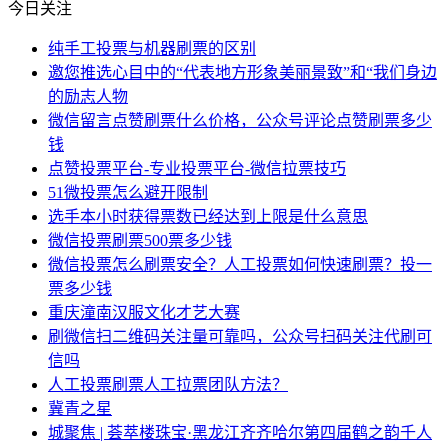
今日关注
纯手工投票与机器刷票的区别
邀您推选心目中的“代表地方形象美丽景致”和“我们身边
的励志人物
微信留言点赞刷票什么价格，公众号评论点赞刷票多少
钱
点赞投票平台-专业投票平台-微信拉票技巧
51微投票怎么避开限制
选手本小时获得票数已经达到上限是什么意思
微信投票刷票500票多少钱
微信投票怎么刷票安全？人工投票如何快速刷票？投一
票多少钱
重庆潼南汉服文化才艺大赛
刷微信扫二维码关注量可靠吗，公众号扫码关注代刷可
信吗
人工投票刷票人工拉票团队方法？
冀青之星
城聚焦 | 荟萃楼珠宝·黑龙江齐齐哈尔第四届鹤之韵千人