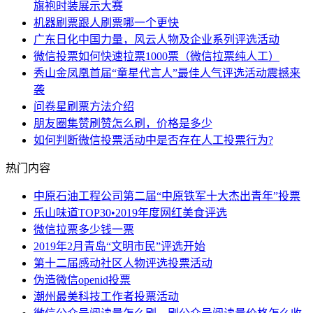
旗袍时装展示大赛
机器刷票跟人刷票哪一个更快
广东日化中国力量，风云人物及企业系列评选活动
微信投票如何快速拉票1000票（微信拉票纯人工）
秀山金凤凰首届“童星代言人”最佳人气评选活动震撼来
袭
问卷星刷票方法介绍
朋友圈集赞刷赞怎么刷，价格是多少
如何判断微信投票活动中是否存在人工投票行为?
热门内容
中原石油工程公司第二届“中原铁军十大杰出青年”投票
乐山味道TOP30•2019年度网红美食评选
微信拉票多少钱一票
2019年2月青岛“文明市民”评选开始
第十二届感动社区人物评选投票活动
伪造微信openid投票
潮州最美科技工作者投票活动