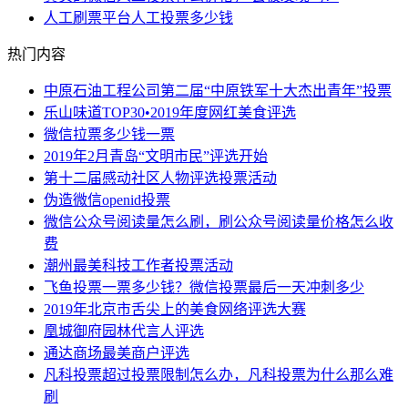
人工刷票平台人工投票多少钱
热门内容
中原石油工程公司第二届“中原铁军十大杰出青年”投票
乐山味道TOP30•2019年度网红美食评选
微信拉票多少钱一票
2019年2月青岛“文明市民”评选开始
第十二届感动社区人物评选投票活动
伪造微信openid投票
微信公众号阅读量怎么刷，刷公众号阅读量价格怎么收
费
潮州最美科技工作者投票活动
飞鱼投票一票多少钱？微信投票最后一天冲刺多少
2019年北京市舌尖上的美食网络评选大赛
凰城御府园林代言人评选
通达商场最美商户评选
凡科投票超过投票限制怎么办，凡科投票为什么那么难
刷