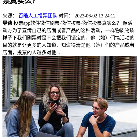
票真实么？
来源：
百皓人工投票团队
时间： 2023-06-02 13:24:12
导读
投票app软件微信刷票-微信拉票-微信投票真实么？ 像活
动方为了宣传自己的店面或者产品的这种活动，一样物质物质
样子下我们刷票时是不会把我们锁定的，他（她）们搞活动的
目的就是让更多的人知道、知道得清楚他（她）们的产品或者
店面，投票的人越多对他...