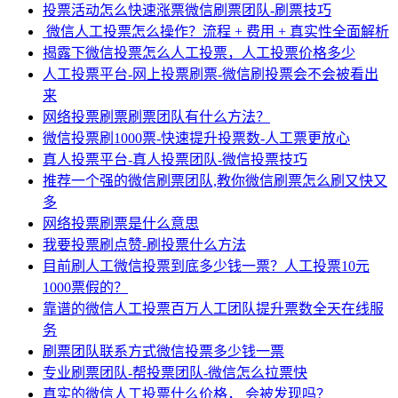
投票活动怎么快速涨票微信刷票团队-刷票技巧
微信人工投票怎么操作？流程 + 费用 + 真实性全面解析
揭露下微信投票怎么人工投票，人工投票价格多少
人工投票平台-网上投票刷票-微信刷投票会不会被看出
来
网络投票刷票刷票团队有什么方法？
微信投票刷1000票-快速提升投票数-人工票更放心
真人投票平台-真人投票团队-微信投票技巧
推荐一个强的微信刷票团队,教你微信刷票怎么刷又快又
多
网络投票刷票是什么意思
我要投票刷点赞-刷投票什么方法
目前刷人工微信投票到底多少钱一票？人工投票10元
1000票假的？
靠谱的微信人工投票百万人工团队提升票数全天在线服
务
刷票团队联系方式微信投票多少钱一票
专业刷票团队-帮投票团队-微信怎么拉票快
真实的微信人工投票什么价格， 会被发现吗？