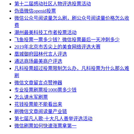
第十二届感动社区人物评选投票活动
伪造微信openid投票
微信公众号阅读量怎么刷，刷公众号阅读量价格怎么收
费
潮州最美科技工作者投票活动
飞鱼投票一票多少钱？微信投票最后一天冲刺多少
2019年北京市舌尖上的美食网络评选大赛
凰城御府园林代言人评选
通达商场最美商户评选
凡科投票超过投票限制怎么办，凡科投票为什么那么难
刷
微信文章留言点赞神器
专业投票刷票投1000票多少钱
怎么请水军刷票
花钱投票能不能看出来
刷微信文章阅读量产业链
第七届凡人歌·十大凡人善举评选活动
微信刷票如何快速涨票拿第一