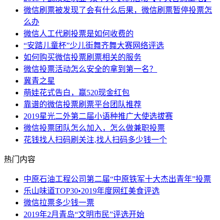
微信刷票被发现了会有什么后果，微信刷票暂停投票怎
么办
微信人工代刷投票是如何收费的
“安踏儿童杯”少儿街舞齐舞大赛网络评选
如何购买微信投票刷票相关的服务
微信投票活动怎么安全的拿到第一名？
冀青之星
萌娃花式告白，赢520现金红包
靠谱的微信投票刷票平台团队推荐
2019星光二外第二届小语种推广大使选拔赛
微信投票团队怎么加入，怎么做兼职投票
花钱找人扫码刷关注,找人扫码多少钱一个
热门内容
中原石油工程公司第二届“中原铁军十大杰出青年”投票
乐山味道TOP30•2019年度网红美食评选
微信拉票多少钱一票
2019年2月青岛“文明市民”评选开始