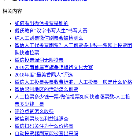
相关内容
如何看出微信投票是刷的
戴氏教育“汉字书写人生”书写大赛
纯人工刷票微信刷票会被检测么
微信人工代投票刷票？人工刷票多少钱一票网上投票团
队快速拉票
微信投票漏洞无限投票
2019云南首届百旗争艳旗袍文化大赛
2018年度“最美香隅人”评选
微信人工投票买票收费标准，人工投票一般是什么价格
微信限制地区的活动怎么刷票
人工拉票多少钱一票-微信投票如何快速涨票数-人工投
票多少钱一票
评论点赞怎么收费
微信刷票灰色利益链调查
微信扫码关注为什么价格高
自动投票器刷票能被查出来吗