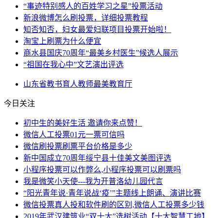
“事迹特别感人的百姓学习之星”投票活动
新浪微博怎么刷投票，详细投票教程
知否知否，妇女最爱妇联项目投票开始啦！
淘宝上刷票为什么便宜
商水县国庆70周年“最美乡村医生”候选人展示
“祖国在我心中”文艺演出评选
山东省
教书育人
教师
最美
教育厅
今日关注
初中生的美好生活 邀请你来点赞！
微信人工投票01元一票可信吗
微信刷投票刷票平台价格是多少
新中国成立70周年绥宁县十佳美文美图评选
小程序投票可以作弊么,小程序投票可以刷票吗
我是微笑小天使---我为开普洛幼儿园代言
“阳光青年说·青年说战‘疫’”主题线上朗诵、演讲比赛
微信投票真人投和软件刷的区别,微信人工投票多少钱
2019年武汉建筑业“双十大”选树活动【十大智慧工地】