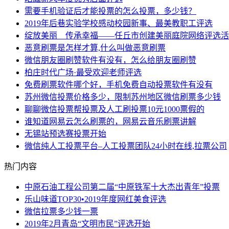
需要手机验证后才能投票的怎么投票，多少钱？
2019年后巷实验学校感动校园新事、最美教职工评选
绽放美丽 传承幸福——任丘市创建美丽庭院网络评选活
恶意刷票是怎样才算,什么叫做恶意刷票
微信朋友圈刷赞软件有没有，怎么给朋友圈刷赞
柏庄时代广场·最受欢迎老师评选
免费刷票软件哪个好，手机免费自动投票软件有没有
苏州微信投票价格多少，限制苏州地区微信刷票多少钱
聊聊微信投票帮投票及人工刷投票10元1000票假的
谁知道网易云怎么刷票的，网易云音乐刷票讲解
无锡站预选赛投票开始
微信纯人工投票平台–人工投票团队24小时在线,拉票公司
热门内容
中原石油工程公司第二届“中原铁军十大杰出青年”投票
乐山味道TOP30•2019年度网红美食评选
微信拉票多少钱一票
2019年2月青岛“文明市民”评选开始