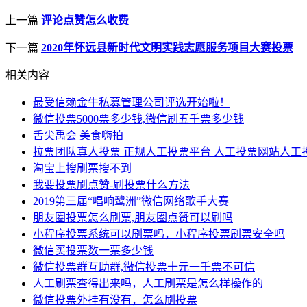
上一篇
评论点赞怎么收费
下一篇
2020年怀远县新时代文明实践志愿服务项目大赛投票
相关内容
最受信赖金牛私募管理公司评选开始啦！
微信投票5000票多少钱,微信刷五千票多少钱
舌尖禹会 美食嗨拍
拉票团队真人投票 正规人工投票平台 人工投票网站人工
淘宝上搜刷票搜不到
我要投票刷点赞-刷投票什么方法
2019第三届“唱响鹭洲”微信网络歌手大赛
朋友圈投票怎么刷票,朋友圈点赞可以刷吗
小程序投票系统可以刷票吗，小程序投票刷票安全吗
微信买投票数一票多少钱
微信投票群互助群,微信投票十元一千票不可信
人工刷票查得出来吗，人工刷票是怎么样操作的
微信投票外挂有没有，怎么刷投票