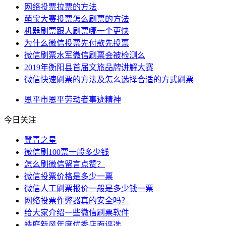
网络投票拉票的方法
萌宝大赛投票怎么刷票的方法
机器刷票跟人刷票哪一个更快
为什么微信投票先付款先投票
微信刷票水军微信刷票会被检测么
2019年衡阳县首届文旅品牌讲解大赛
微信快速刷票的方法及怎么选择合适的方式刷票
恩平市
恩平
劳动者
事迹
精神
今日关注
冀青之星
微信刷100票一般多少钱
怎么刷微信留言点赞？
微信投票价格是多少一票
微信人工刷票报价一般是多少钱一票
网络投票作弊器真的安全吗？
给大家介绍一些微信刷票软件
皓庭新风年度优秀店面评选