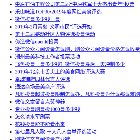
中原石油工程公司第二届“中原铁军十大杰出青年”投票
乐山味道TOP30•2019年度网红美食评选
微信拉票多少钱一票
2019年2月青岛“文明市民”评选开始
第十二届感动社区人物评选投票活动
伪造微信openid投票
微信公众号阅读量怎么刷，刷公众号阅读量价格怎么收费
潮州最美科技工作者投票活动
飞鱼投票一票多少钱？微信投票最后一天冲刺多少
2019年北京市舌尖上的美食网络评选大赛
凰城御府园林代言人评选
通达商场最美商户评选
凡科投票超过投票限制怎么办，凡科投票为什么那么难刷
微信文章留言点赞神器
专业投票刷票投1000票多少钱
怎么请水军刷票
花钱投票能不能看出来
第七届凡人歌·十大凡人善举评选活动
刷微信文章阅读量产业链