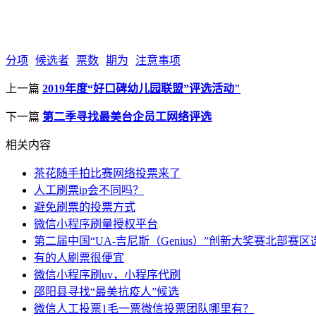
分项
候选者
票数
期为
注意事项
上一篇
2019年度“好口碑幼儿园联盟”评选活动"
下一篇
第二季寻找最美台企员工网络评选
相关内容
茶花随手拍比赛网络投票来了
人工刷票ip会不同吗？
避免刷票的投票方式
微信小程序刷量授权平台
第二届中国“UA-吉尼斯（Genius）”创新大奖赛北部赛
有的人刷票很便宜
微信小程序刷uv，小程序代刷
邵阳县寻找“最美抗疫人”候选
微信人工投票1毛一票微信投票团队哪里有？