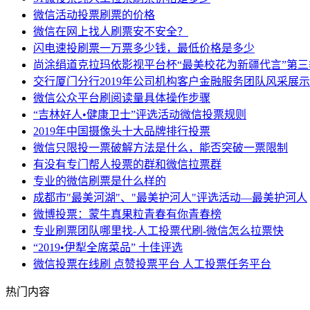
微信活动投票刷票的价格
微信在网上找人刷票安不安全？
闪电速投刷票一万票多少钱，最低价格是多少
尚涂绢道克拉玛依影视平台杯“最美校花为新疆代言”第
交行厦门分行2019年公司机构客户金融服务团队风采展
微信公众平台刷阅读量具体操作步骤
“吉林好人•健康卫士”评选活动微信投票规则
2019年中国摄像头十大品牌排行投票
微信只限投一票破解方法是什么，能否突破一票限制
有没有专门帮人投票的群和微信拉票群
专业的微信刷票是什么样的
成都市"最美河湖"、"最美护河人"评选活动—最美护河人
微博投票：蒙牛真果粒青春有你青春榜
专业刷票团队哪里找-人工投票代刷-微信怎么拉票快
“2019•伊犁全席菜品” 十佳评选
微信投票在线刷 点赞投票平台 人工投票任务平台
热门内容