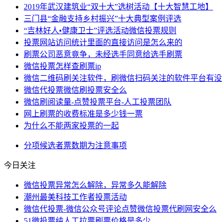
2019年武汉建筑业“双十大”选树活动【十大智慧工地】
三门县“金融支持乡村振兴”十大典型案例评选
“吉林好人•健康卫士”评选活动微信投票规则
投票网站访问统计里面的直接访问是怎么来的
刷票公司恶意竟争，未经选手同意给选手刷票
微信投票怎样查刷票ip
微信二维码刷关注软件，刷微信扫码关注的软件平台有没
微信代投票微信刷投票安全么
微信刷阅读量-点赞投票平台-人工投票团队
网上刷票的收费标准是多少钱一票
为什么不能两家投票的一起
分项
候选者
票数
期为
注意事项
今日关注
微信投票异常怎么解除，异常多久能解除
潮州最美科技工作者投票活动
微信代投票-微信公众号评论点赞微信投票代刷网安全么
51微投票纯人工拉票刷票价格是多少