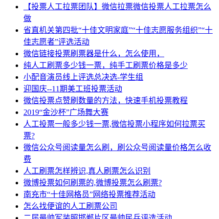
【投票人工拉票团队】微信拉票微信投票人工拉票怎么
做
省直机关第四批“十佳文明家庭”“十佳志愿服务组织”“十
佳志愿者”评选活动
微信链接投票刷票器是什么，怎么使用，
纯人工刷票多少钱一票，纯手工刷票价格是多少
小配音演员线上评选总决选-学生组
迎国庆--11期美工班投票活动
微信投票点赞刷数量的方法，快速手机投票教程
2019“金沙杯”广场舞大赛
人工投票一般多少钱一票,微信投票小程序如何拉票买
票?
微信公众号阅读量怎么刷，刷公众号阅读量价格怎么收
费
人工刷票怎样辨识,真人刷票怎么识别
微博投票如何刷票的,微博投票怎么刷票?
南充市“十佳网格员”网络投票推荐活动
怎么找便谊的人工刷票公司
二届最帅军装照邯郸片区最帅民兵评选活动