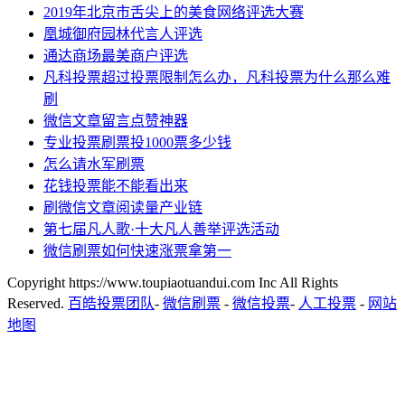
2019年北京市舌尖上的美食网络评选大赛
凰城御府园林代言人评选
通达商场最美商户评选
凡科投票超过投票限制怎么办，凡科投票为什么那么难
刷
微信文章留言点赞神器
专业投票刷票投1000票多少钱
怎么请水军刷票
花钱投票能不能看出来
刷微信文章阅读量产业链
第七届凡人歌·十大凡人善举评选活动
微信刷票如何快速涨票拿第一
Copyright https://www.toupiaotuandui.com Inc All Rights
Reserved.
百皓投票团队
-
微信刷票
-
微信投票
-
人工投票
-
网站
地图