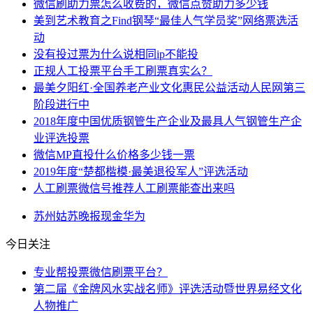
微信刷助力票怎么收费的，微信点赞助力多少钱
美到艺术教育之Find钢琴“最佳人气学员奖”网络票选活
动
没有投过票为什么说相同ip不能投
正规人工投票平台手工刷票真实么？
最美夕阳红·全国养老产业文化惠民公益活动人民网第三
阶段进行中
2018年度中国优质钢管生产企业及最具人气钢管生产企
业评选投票
微信MP直投什么价格多少钱一票
2019年度“楚都楷模·最美退役军人”评选活动
人工刷票微信号推荐人工刷票能查出来吗
苏州
姑苏
晚报
现金
华为
今日关注
专业帮投票微信刷票平台？
第二届《金牌风水实战名师》评选活动暨世界易经文化
人物推广