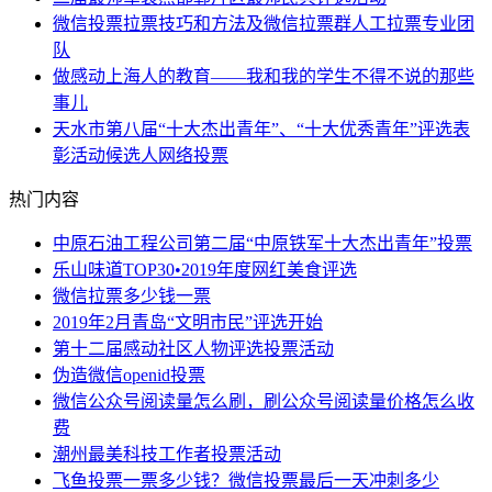
微信投票拉票技巧和方法及微信拉票群人工拉票专业团
队
做感动上海人的教育——我和我的学生不得不说的那些
事儿
天水市第八届“十大杰出青年”、“十大优秀青年”评选表
彰活动候选人网络投票
热门内容
中原石油工程公司第二届“中原铁军十大杰出青年”投票
乐山味道TOP30•2019年度网红美食评选
微信拉票多少钱一票
2019年2月青岛“文明市民”评选开始
第十二届感动社区人物评选投票活动
伪造微信openid投票
微信公众号阅读量怎么刷，刷公众号阅读量价格怎么收
费
潮州最美科技工作者投票活动
飞鱼投票一票多少钱？微信投票最后一天冲刺多少