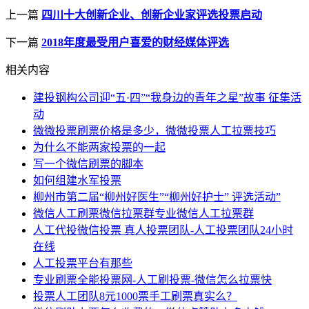
上一篇
四川十大创新企业、创新企业家评选投票启动
下一篇
2018年度最受用户喜爱的财经媒体评选
相关内容
建投钢构公司迎“五·四”“我身边的青年之星”故事 征集活
动
微微投票刷票价格是多少，微微投票人工拉票技巧
为什么不能两家投票的一起
写一个微信刷票的脚本
如何组建水军投票
柳州市第二届“柳州好医生”“柳州好护士” 评选活动”
微信人工刷票微信拉票群专业微信人工拉票群
人工代投微信投票 真人投票团队-人工投票团队24小时
在线
人工投票平台有那些
专业刷票全能投票网-人工刷投票-微信怎么拉票快
投票人工团队8元1000票手工刷票真实么？