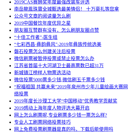
2019CAS赛狮奖年度最强改装车评选
南岳龍鳯珠寶全城甄选最美情侣！ 十万豪礼等您拿
公众号文章的阅读量怎么刷
2019中国餐饮年度优异之星
朋友圈互赞群有没有，怎么刷朋友圈点赞
“十佳工作者”-医生组
“七彩西昌·彝韵彝风”-2019年彝族传统选美
磐石投票怎么创建关注后投票
微信刷票被暂停投票或禁止投票怎么办
江苏省首届十大河湖卫士最高票数已超31万
新城镇江榜样人物票选活动
微信投票5000票多少钱,微信刷五千票多少钱
“祝福祖国 共赢未来”2019年泉州市少年儿童绘画大赛网
络投票
2019年度长沙理工大学“中国移动”优秀教学贡献奖
2019感动上海年度人物评选大幕开启
网上怎么刷票呢,专业刷票多少钱一票怎么样?
专业人工刷票网络投票技巧
网上免费投票刷票器是真的吗，下载后能使用吗