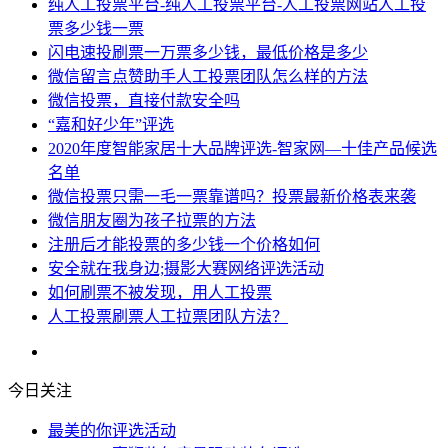
纯人工投票平台-纯人工投票平台-人工投票网站人工投
票多少钱一票
闪电速投刷票一万票多少钱，最低价格是多少
微信留言点赞助手人工投票团队怎么样的方法
微信投票，直接付款安全吗
“嘉和好少年”评选
2020年度智能家居十大品牌评选-智家网—十佳产品候选
名单
微信投票只需一毛一票靠谱吗？投票最新价格表来袭
微信朋友圈为孩子拉票的方法
注册后才能投票的多少钱一个价格如何
安全就在我身边;摄影大赛网络评选活动
如何刷票不被发现，用人工投票
人工投票刷票人工拉票团队方法？
今日关注
最美的你评选活动