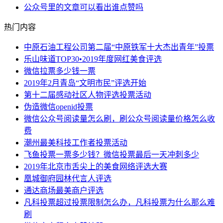
公众号里的文章可以看出谁点赞吗
热门内容
中原石油工程公司第二届“中原铁军十大杰出青年”投票
乐山味道TOP30•2019年度网红美食评选
微信拉票多少钱一票
2019年2月青岛“文明市民”评选开始
第十二届感动社区人物评选投票活动
伪造微信openid投票
微信公众号阅读量怎么刷，刷公众号阅读量价格怎么收
费
潮州最美科技工作者投票活动
飞鱼投票一票多少钱？微信投票最后一天冲刺多少
2019年北京市舌尖上的美食网络评选大赛
凰城御府园林代言人评选
通达商场最美商户评选
凡科投票超过投票限制怎么办，凡科投票为什么那么难
刷