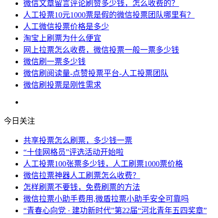
微信文章留言评论刷赞多少钱，怎么收费的？
人工投票10元1000票是假的微信投票团队哪里有？
人工微信投票价格是多少
淘宝上刷票为什么便宜
网上拉票怎么收费，微信投票一般一票多少钱
微信刷一票多少钱
微信刷阅读量-点赞投票平台-人工投票团队
微信刷投票是刚性需求
今日关注
共享投票怎么刷票，多少钱一票
“十佳网格员”评选活动开始啦
人工投票100张票多少钱，人工刷票1000票价格
微信拉票神器人工刷票怎么收费？
怎样刷票不要钱，免费刷票的方法
微信拉票小助手费用,微盾拉票小助手安全可靠吗
“青春心向党 · 建功新时代”第22届“河北青年五四奖章”