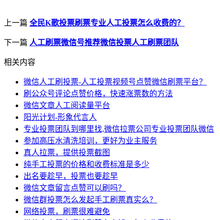
上一篇
全民K歌投票刷票专业人工投票怎么收费的？
下一篇
人工刷票微信号推荐微信投票人工刷票团队
相关内容
微信人工刷投票-人工投票视频号点赞微信刷票平台？
刷公众号评论点赞价格，快速涨票数的方法
微信文章人工阅读量平台
阳光计划-形象代言人
专业投票团队到哪里找,微信拉票公司专业投票团队微信
参加高压水清洗培训，更好为业主服务
真人拉票，提供投票截图
纯手工投票的价格和收费标准是多少
出名要趁早，投票也要趁早
微信文章留言点赞可以刷吗？
微信群投票怎么发起手工刷票真实么？
网络投票，刷票很难避免