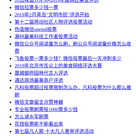
乐山味道TOP30•2019年度网红美食评选
微信拉票多少钱一票
2019年2月青岛“文明市民”评选开始
第十二届感动社区人物评选投票活动
伪造微信openid投票
潮州最美科技工作者投票活动
微信公众号阅读量怎么刷，刷公众号阅读量价格怎么收
费
飞鱼投票一票多少钱？微信投票最后一天冲刺多少
2019年北京市舌尖上的美食网络评选大赛
凰城御府园林代言人评选
通达商场最美商户评选
凡科投票超过投票限制怎么办，凡科投票为什么那么难
刷
微信文章留言点赞神器
专业投票刷票投1000票多少钱
怎么请水军刷票
花钱投票能不能看出来
第七届凡人歌·十大凡人善举评选活动