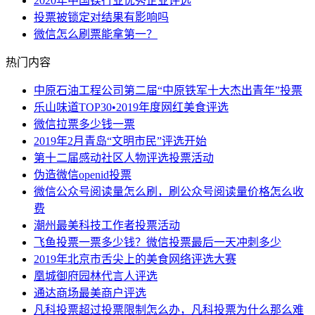
2020年中国镁行业优秀企业评选
投票被锁定对结果有影响吗
微信怎么刷票能拿第一？
热门内容
中原石油工程公司第二届“中原铁军十大杰出青年”投票
乐山味道TOP30•2019年度网红美食评选
微信拉票多少钱一票
2019年2月青岛“文明市民”评选开始
第十二届感动社区人物评选投票活动
伪造微信openid投票
微信公众号阅读量怎么刷，刷公众号阅读量价格怎么收
费
潮州最美科技工作者投票活动
飞鱼投票一票多少钱？微信投票最后一天冲刺多少
2019年北京市舌尖上的美食网络评选大赛
凰城御府园林代言人评选
通达商场最美商户评选
凡科投票超过投票限制怎么办，凡科投票为什么那么难