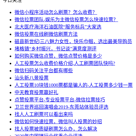
今日关注
微信小程序活动怎么刷票？怎么收费？
微信拉票团队-娱乐为主微信投票怎么快速拉票？
北大医疗海洋石油医院“服务标兵”大家选
微信投票在线刷微信刷票方法
磁县新世纪|三八魅力女性，快乐巾帼，选出最美导购员
堵格镇“乡村振兴，书记谈”满意度测评
如何购买微信点赞，微信点赞价格是多少
人工投票怎么收费价格介绍,人工刷票团队快吗?
微信扫码关注平台都有哪些
汕头新八景投票
人工投票10块钱1000票都是骗人的-人工投票多少钱一票
中天教育投票赢好礼
点赞投票平台-专业投票平台-微信拉票技巧
卫兰世界巡回演唱会2019-东莞站体验员评选
找人人工刷票可以看出来吗
微信如何快速拉票，微信叫人投票的妙招
找人投票被质疑刷票怎么办，怎么解决